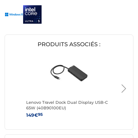
PRODUITS ASSOCIÉS :
Lenovo Travel Dock Dual Display USB-C
Lenovo 
65W (40B90100EU)
Sound b
95
95
149€
179€