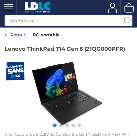
Retour
PC portable
Lenovo ThinkPad T14 Gen 6 (21QG000PFR)
Intel Core Ultra 5 228V 32 Go SSD 512 Go 14" LED Full HD+ Wi-