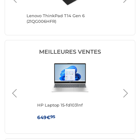
K003YFR)
Lenovo ThinkPad T14 Gen 6
Lenovo 
(21QG006HFR)
MEILLEURES VENTES
R-
HP Laptop 15-fd1031nf
AS
95
649€
1 