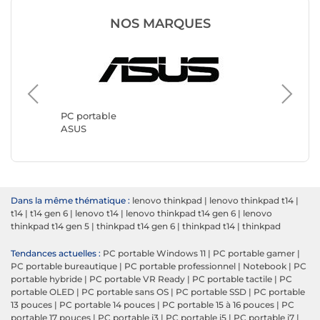
NOS MARQUES
PC portable
PC port
ASUS
Lenovo
Dans la même thématique :
lenovo thinkpad
|
lenovo thinkpad t14
|
t14
|
t14 gen 6
|
lenovo t14
|
lenovo thinkpad t14 gen 6
|
lenovo
thinkpad t14 gen 5
|
thinkpad t14 gen 6
|
thinkpad t14
|
thinkpad
Tendances actuelles :
PC portable Windows 11
|
PC portable gamer
|
PC portable bureautique
|
PC portable professionnel
|
Notebook
|
PC
portable hybride
|
PC portable VR Ready
|
PC portable tactile
|
PC
portable OLED
|
PC portable sans OS
|
PC portable SSD
|
PC portable
13 pouces
|
PC portable 14 pouces
|
PC portable 15 à 16 pouces
|
PC
portable 17 pouces
|
PC portable i3
|
PC portable i5
|
PC portable i7
|