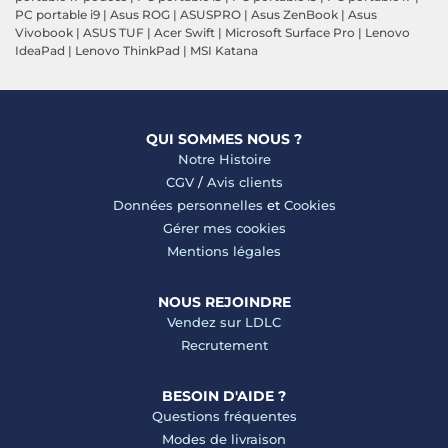
PC portable i9
|
Asus ROG
|
ASUSPRO
|
Asus ZenBook
|
Asus
Vivobook
|
ASUS TUF
|
Acer Swift
|
Microsoft Surface Pro
|
Lenovo
IdeaPad
|
Lenovo ThinkPad
|
MSI Katana
QUI SOMMES NOUS ?
Notre Histoire
CGV
/
Avis clients
Données personnelles
et
Cookies
Gérer mes cookies
Mentions légales
NOUS REJOINDRE
Vendez sur LDLC
Recrutement
BESOIN D'AIDE ?
Questions fréquentes
Modes de livraison