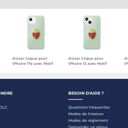
Avizar Coque pour
Avizar Coque pour
A
iPhone 17e avec Motif
iPhone 13 avec Motif
i
3D
Fraise en Relief 3D et
Fraise en Relief 3D et
Fr
Contour Surélevé
Contour Surélevé
C
INDRE
BESOIN D'AIDE ?
LDLC
Questions fréquentes
Modes de livraison
Modes de règlement
Demander un retour