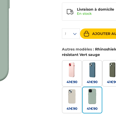
Livraison à domicile
En
stock
AJOUTER AU
1
Autres modèles :
Rhinoshiel
résistant Vert sauge
41€90
41€90
41€9
41€90
41€90