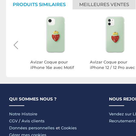
PRODUITS SIMILAIRES
MEILLEURES VENTES
pour
Avizar Coque pour
Avizar Coque pour
c Motif
iPhone 16e avec Motif
iPhone 12 / 12 Pro avec
ef 3D et
Fraise en Relief 3D et
Motif Fraise en Relief 
evé
Contour Surélevé
et Contour Surélevé
QUI SOMMES NOUS ?
NOUS REJO
Notre Histoire
Vendez sur 
CGV
/
Avis clients
Recrutement
Données personnelles
et
Cookies
Gérer mes cookies