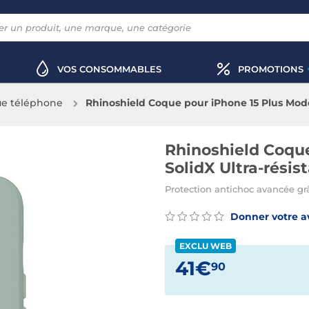
VOS CONSOMMABLES
PROMOTIONS
e téléphone
Rhinoshield Coque pour iPhone 15 Plus Modèl
Rhinoshield Coque
SolidX Ultra-résis
Protection antichoc avancée gr
Donner votre a
EXCLU WEB
41€
90