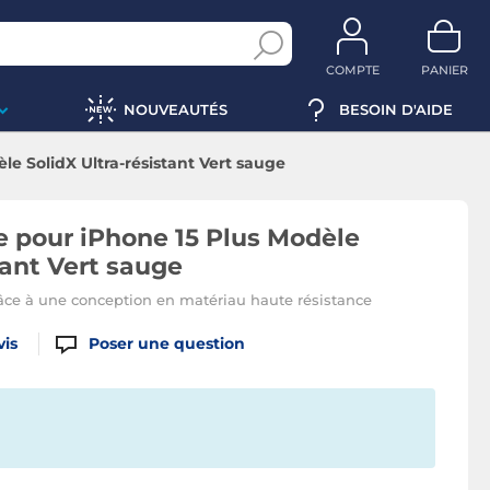
COMPTE
PANIER
NOUVEAUTÉS
BESOIN D'AIDE
e SolidX Ultra-résistant Vert sauge
 pour iPhone 15 Plus Modèle
tant Vert sauge
âce à une conception en matériau haute résistance
vis
Poser une question