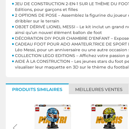
JEU DE CONSTRUCTION 2-EN-1 SUR LE THÈME DU FOOTBAL
Editions, pour garçons et filles
2 OPTIONS DE POSE – Assemblez la figurine du joueur da
dribbler sur le terrain
OBJET DÉRIVÉ LIONEL MESSI – Le kit inclut un grand nu
ainsi qu’un nouvel élément ballon de foot
DÉCORATION DIY POUR CHAMBRE D'ENFANT – Exposez la fi
CADEAU FOOT POUR ADO AMATEUR.TRICE DE SPORT DÈS 12 
Léo Messi, pour un anniversaire ou une autre occasion 
COLLECTION LEGO EDITIONS – Affichez votre passion p
AIDE À LA CONSTRUCTION – Les jeunes stars du foot peu
visualiser leur maquette en 3D sur le thème du footbal
PRODUITS SIMILAIRES
MEILLEURES VENTES