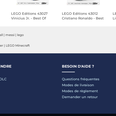
LEGO Editions 43027
LEGO Editions 43012
L
Vinicius Jr. - Best Of
Cristiano Ronaldo - Best
L
o
Of
ll
|
messi
|
lego
er
|
LEGO Minecraft
INDRE
BESOIN D'AIDE ?
LDLC
Questions fréquentes
Modes de livraison
Modes de règlement
Demander un retour