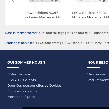
ue 11505
LEGO Editions 43017
LEGO Editions 43023
ons des
McLaren Mastercard F1
McLaren Mastercard F1
Team Casque d'Oscar
Team Casque de Land
Piastri
Norris
Dans la même thématique :
football lego
|
jeux de foot fc26
|
lego footba
Tendances actuelles :
LEGO Star Wars
|
LEGO Technic
|
LEGO Harry Pott
QUI SOMMES NOUS ?
NOUS REJO
Notre Histoire
Vendez sur 
CGV
/
Avis clients
Recrutement
Données personnelles
et
Cookies
Gérer mes cookies
Mentions légales