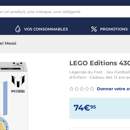
VOS CONSOMMABLES
PROMOTIONS
el Messi
LEGO Editions 430
Légende du Foot - Jeu Football
d'Enfant - Cadeau dès 12 ans p
Donner votre a
74€
95