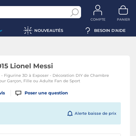
COMPTE
PANIER
NOUVEAUTÉS
BESOIN D'AIDE
15 Lionel Messi
 - Figurine 3D à Exposer - Décoration DIY de Chambre
our Garçon, Fille ou Adulte Fan de Sport
vis
Poser une question
Alerte baisse de prix