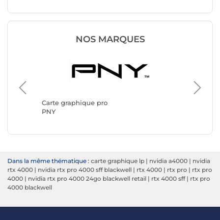
NOS MARQUES
Carte g
AMD
Carte graphique pro
PNY
Dans la même thématique :
carte graphique lp
|
nvidia a4000
|
nvidia
rtx 4000
|
nvidia rtx pro 4000 sff blackwell
|
rtx 4000
|
rtx pro
|
rtx pro
4000
|
nvidia rtx pro 4000 24go blackwell retail
|
rtx 4000 sff
|
rtx pro
4000 blackwell