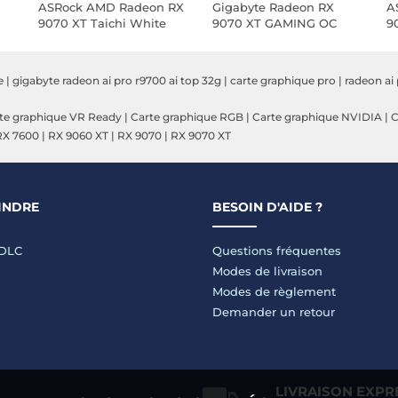
ASRock AMD Radeon RX
Gigabyte Radeon RX
A
9070 XT Taichi White
9070 XT GAMING OC
9
OC 16GB
ICE 16G
1
e
|
gigabyte radeon ai pro r9700 ai top 32g
|
carte graphique pro
|
radeon ai
te graphique VR Ready
|
Carte graphique RGB
|
Carte graphique NVIDIA
|
C
RX 7600
|
RX 9060 XT
|
RX 9070
|
RX 9070 XT
INDRE
BESOIN D'AIDE ?
LDLC
Questions fréquentes
Modes de livraison
Modes de règlement
Demander un retour
LIVRAISON EXPR