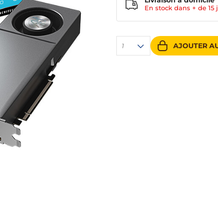
Livraison à domicile
En stock dans + de
15 
AJOUTER AU
1