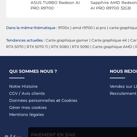
eon RX
ASUS TURBO Radeon AI
Sapphire AMD Radeon
NG 16G
PRO R9700
AI PRO R9700 32GB
Dans la même thématique :
9700x
|
amd r9700
|
ai pro
|
carte graphiqu
Tendances actuelles :
Carte graphique gamer
|
Carte graphique 4K
|
Car
RTX 5070
|
RTX 5070 Ti
|
RTX 5080
|
RTX 5090
|
Carte graphique AMD
|
QUI SOMMES NOUS ?
NOUS REJO
Notre Histoire
Vendez sur 
CGV
/
Avis clients
Recrutement
Données personnelles
et
Cookies
Gérer mes cookies
Mentions légales
PAIEMENT EN 3/4X