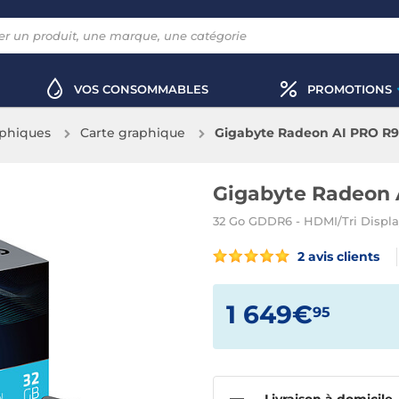
VOS CONSOMMABLES
PROMOTIONS
aphiques
Carte graphique
Gigabyte Radeon AI PRO R9
Gigabyte Radeon 
32 Go GDDR6 - HDMI/Tri Displa
2 avis clients
1 649€
95