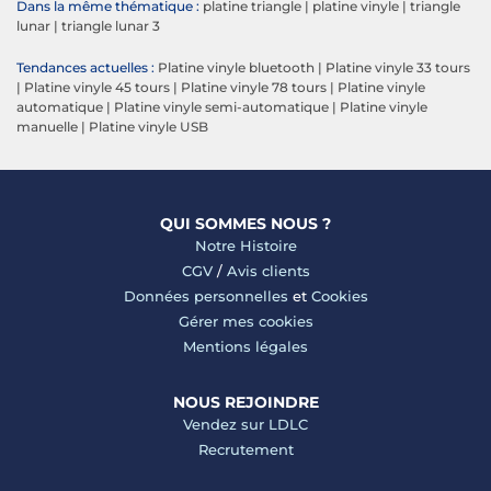
Dans la même thématique :
platine triangle
|
platine vinyle
|
triangle
lunar
|
triangle lunar 3
Tendances actuelles :
Platine vinyle bluetooth
|
Platine vinyle 33 tours
|
Platine vinyle 45 tours
|
Platine vinyle 78 tours
|
Platine vinyle
automatique
|
Platine vinyle semi-automatique
|
Platine vinyle
manuelle
|
Platine vinyle USB
QUI SOMMES NOUS ?
Notre Histoire
CGV
/
Avis clients
Données personnelles
et
Cookies
Gérer mes cookies
Mentions légales
NOUS REJOINDRE
Vendez sur LDLC
Recrutement