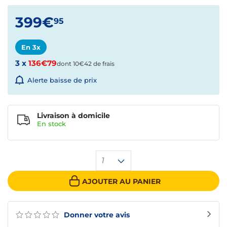
399€
95
En 3x
3 x
136€79
dont 10€42 de frais
Alerte baisse de prix
Livraison à domicile
En
stock
1
AJOUTER AU PANIER
Donner votre avis