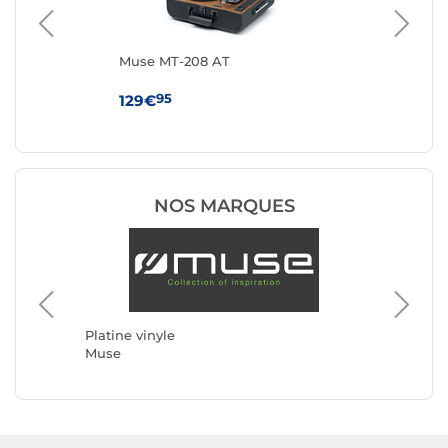
Muse MT-208 AT
Au
Noi
95
129€
24
NOS MARQUES
Platine 
Rega
Platine vinyle
Muse