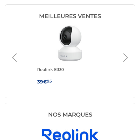
MEILLEURES VENTES
s
Reolink E330
Sy
95
39€
14
PoE
NOS MARQUES