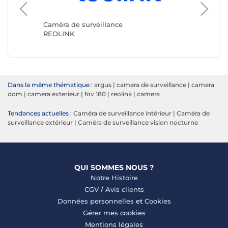
Caméra 
TP-LINK
Caméra de surveillance
REOLINK
Dans la même thématique :
argus
|
camera de surveillance
|
camera
dom
|
camera exterieur
|
fov 180
|
reolink
|
camera
Tendances actuelles :
Caméra de surveillance intérieur
|
Caméra de
surveillance extérieur
|
Caméra de surveillance vision nocturne
QUI SOMMES NOUS ?
Notre Histoire
CGV
/
Avis clients
Données personnelles
et
Cookies
Gérer mes cookies
Mentions légales