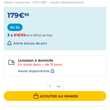
Vision nocturne - FOV 180° - Audio bidirectionnel
179€
95
En 3x
3 x
61€99
dont 6€02 de frais
Alerte baisse de prix
Livraison à domicile
En stock dans + de
15 jours
Alerte disponibilité
1
AJOUTER AU PANIER