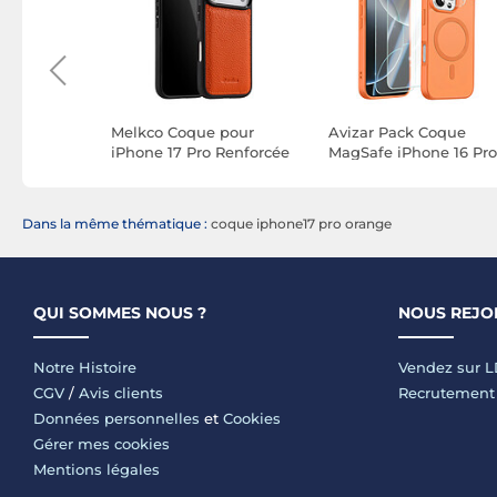
pour
Melkco Coque pour
Avizar Pack Coque
 Max
iPhone 17 Pro Renforcée
MagSafe iPhone 16 Pro
agSafe
en Cuir Grainé avec
avec 2 Verres Trempés
lass Mate
Bords Surélevés Orange
et 2 Protection Caméra
Dans la même thématique :
coque iphone17 pro orange
QUI SOMMES NOUS ?
NOUS REJO
Notre Histoire
Vendez sur 
CGV
/
Avis clients
Recrutement
Données personnelles
et
Cookies
Gérer mes cookies
Mentions légales