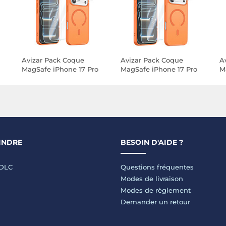
Avizar Pack Coque
Avizar Pack Coque
A
MagSafe iPhone 17 Pro
MagSafe iPhone 17 Pro
M
avec 2 Verres Trempés
Max avec 2 Verres
a
et 2 Protection Caméra
Trempés et 2 Verres
e
Caméra
INDRE
BESOIN D'AIDE ?
LDLC
Questions fréquentes
Modes de livraison
Modes de règlement
Demander un retour