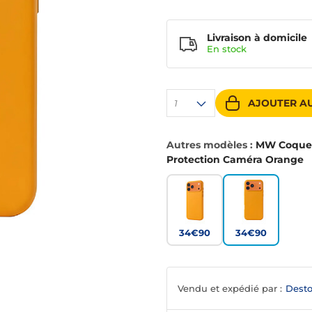
Livraison à domicile
En
stock
AJOUTER AU
1
Autres modèles :
MW Coque S
Protection Caméra Orange
34€90
34€90
Vendu et expédié par :
Desto