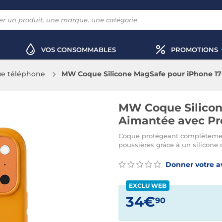
VOS CONSOMMABLES
PROMOTIONS
e téléphone
MW Coque Silicone MagSafe pour iPhone 17
MW Coque Silicon
Aimantée avec Pr
Coque protégeant complètement 
poussières grâce à un silicone
Donner votre a
EXCLU WEB
34€
90