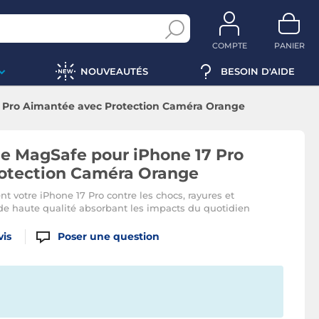
COMPTE
PANIER
NOUVEAUTÉS
BESOIN D'AIDE
 Pro Aimantée avec Protection Caméra Orange
e MagSafe pour iPhone 17 Pro
otection Caméra Orange
votre iPhone 17 Pro contre les chocs, rayures et
 de haute qualité absorbant les impacts du quotidien
vis
Poser une question