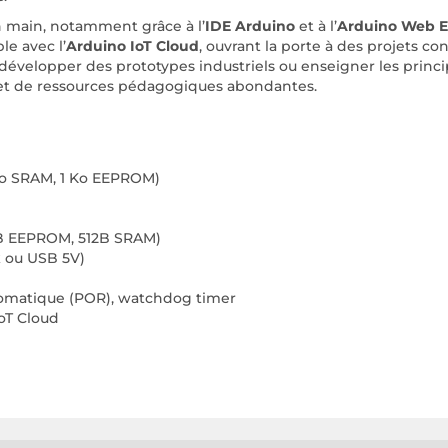
en main, notamment grâce à l’
IDE Arduino
et à l’
Arduino Web E
le avec l’
Arduino IoT Cloud
, ouvrant la porte à des projets co
 développer des prototypes industriels ou enseigner les princi
 et de ressources pédagogiques abondantes.
 Ko SRAM, 1 Ko EEPROM)
2B EEPROM, 512B SRAM)
k ou USB 5V)
utomatique (POR), watchdog timer
IoT Cloud