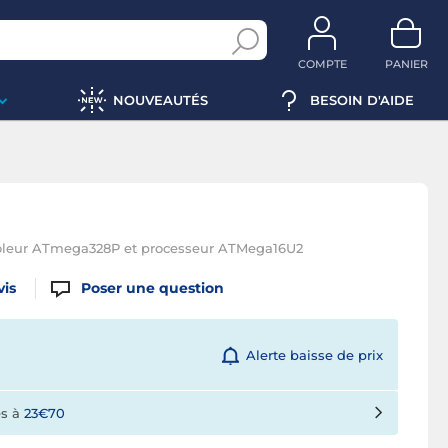
COMPTE
PANIER
NOUVEAUTÉS
BESOIN D'AIDE
rôleur ATmega328P et processeur ATMega16U2
vis
Poser une question
Alerte baisse de prix
es à
23€70