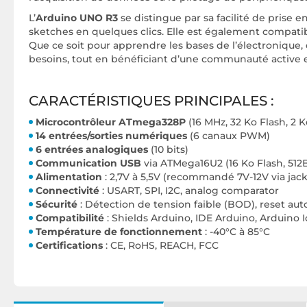
L’
Arduino UNO R3
se distingue par sa facilité de prise 
sketches en quelques clics. Elle est également compatib
Que ce soit pour apprendre les bases de l’électronique,
besoins, tout en bénéficiant d’une communauté active
CARACTÉRISTIQUES PRINCIPALES :
Microcontrôleur ATmega328P
(16 MHz, 32 Ko Flash, 2
14 entrées/sorties numériques
(6 canaux PWM)
6 entrées analogiques
(10 bits)
Communication USB
via ATMega16U2 (16 Ko Flash, 51
Alimentation
: 2,7V à 5,5V (recommandé 7V-12V via jac
Connectivité
: USART, SPI, I2C, analog comparator
Sécurité
: Détection de tension faible (BOD), reset a
Compatibilité
: Shields Arduino, IDE Arduino, Arduino 
Température de fonctionnement
: -40°C à 85°C
Certifications
: CE, RoHS, REACH, FCC