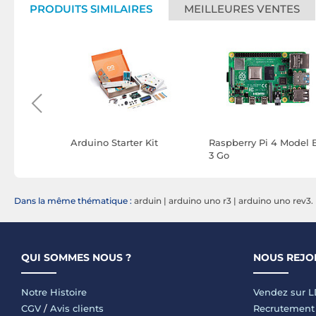
PRODUITS SIMILAIRES
MEILLEURES VENTES
Processeur
Arduino Starter Kit
Raspberry Pi 4 Model 
3 Go
Dans la même thématique :
arduin
|
arduino uno r3
|
arduino uno rev3.
QUI SOMMES NOUS ?
NOUS REJO
Notre Histoire
Vendez sur 
CGV
/
Avis clients
Recrutement