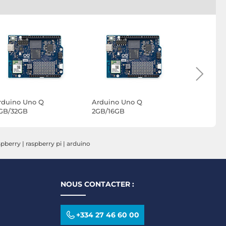
rduino Uno Q
Arduino Uno Q
Arduino Z
GB/32GB
2GB/16GB
spberry
|
raspberry pi
|
arduino
NOUS CONTACTER :
+334 27 46 60 00