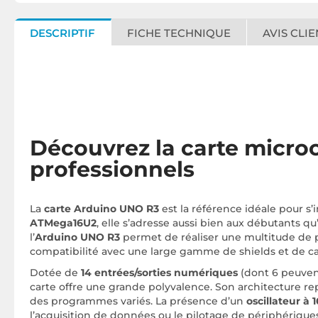
DESCRIPTIF
FICHE TECHNIQUE
AVIS CLIE
Découvrez la carte microc
professionnels
La
carte Arduino UNO R3
est la référence idéale pour s’
ATMega16U2
, elle s’adresse aussi bien aux débutants qu
l’
Arduino UNO R3
permet de réaliser une multitude de p
compatibilité avec une large gamme de shields et de cap
Dotée de
14 entrées/sorties numériques
(dont 6 peuven
carte offre une grande polyvalence. Son architecture r
des programmes variés. La présence d’un
oscillateur à 
l’acquisition de données ou le pilotage de périphériques