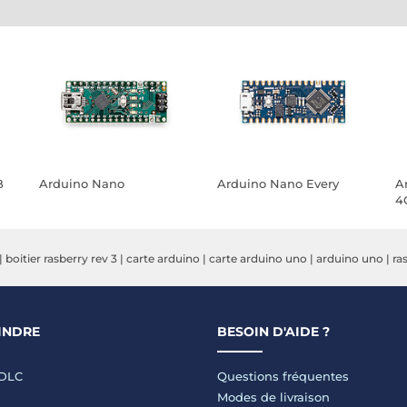
B
Arduino Nano
Arduino Nano Every
A
4
|
boitier rasberry rev 3
|
carte arduino
|
carte arduino uno
|
arduino uno
|
ra
INDRE
BESOIN D'AIDE ?
LDLC
Questions fréquentes
Modes de livraison