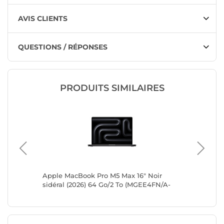
AVIS CLIENTS
QUESTIONS / RÉPONSES
PRODUITS SIMILAIRES
oir
Apple MacBook Pro M5 Max 16" Noir
Apple M
4FN/A-
sidéral (2026) 64 Go/2 To (MGEE4FN/A-
sidéral
64GB-NANO-QWERTY-ES)
GPU40-