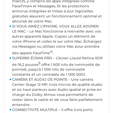
macOS, y compris les apps intégrées comme
FaceTime4 et Messages. Et les protections
antivirus intégrées et mises à jour logicielles
gratuites assurent un fonctionnement optimal et
sécurisé de votre Mac.
SI VOUS AIMEZ L’IPHONE, VOUS ALLEZ ADORER
LE MAC – Le Mac fonctionne à merveille avec vos
autres appareils Apple. Copiez un élément de
votre iPhone et collez le sur votre Mac. Échangez
via Messages ou utilisez votre Mac pour prendre
4
des appels FaceTime
.
SUPERBE ÉCRAN PRO – L’écran Liquid Retina XDR
5
de 16,2 pouces
offre 1 600 nits de luminosité de
pointe6, jusqu’à 1 000 nits de luminosité
constante et un contraste de 1 000 000:1.
CAMÉRA ET AUDIO DE POINTE – Une caméra
Center Stage 12 MP, trois micros de qualité studio
et six haut-parleurs avec Audio spatial et prise en
charge du Dolby Atmos vous permettent de
rester dans le cadre et de vous faire parfaitement
entendre.
CONNECTIVITÉ MULTIPLE – Il offre trois ports