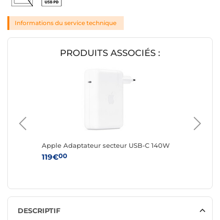
Informations du service technique
PRODUITS ASSOCIÉS :
Verre
Apple Adaptateur secteur USB-C 140W
Apple A
réglable
Blanc
00
119€
00
65€
DESCRIPTIF