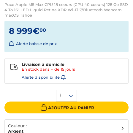
Puce Apple M5 Max CPU 18 coeurs (GPU 40 coeurs) 128 Go SSD
4 To 16" LED Liquid Retina XDR Wi-Fi 7/Bluetooth Webcam
macOS Tahoe
8 999€
00
Alerte baisse de prix
Livraison à domicile
En stock dans + de
15 jours
Alerte disponibilité
1
AJOUTER AU PANIER
Couleur :
Argent