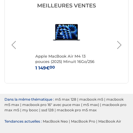
MEILLEURES VENTES
4"
Apple MacBook Air M4 13
Ap
pouces (2025) Minuit 16Go/256
pou
Go (MW123FN/A)
Go
00
1 149€
1 
Dans la même thématique :
m5 max 128
|
macbook m5
|
macbook
m5 max
|
macbook pro 16" avec puce max ( m5 max)
|
macbook pro
max m5
|
my booc
|
ssd 128
|
macbook pro m5 max
Tendances actuelles :
MacBook Neo
|
MacBook Pro
|
MacBook Air