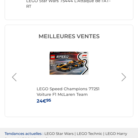
LEGO Star Wars 75444 L'Attaque de l'AT-
LEGO St
RT
MEILLEURES VENTES
LEGO Speed Champions 77251
LE
Voiture F1 McLaren Team
MCL38
95
24€
54
Tendances actuelles :
LEGO Star Wars
|
LEGO Technic
|
LEGO Harry