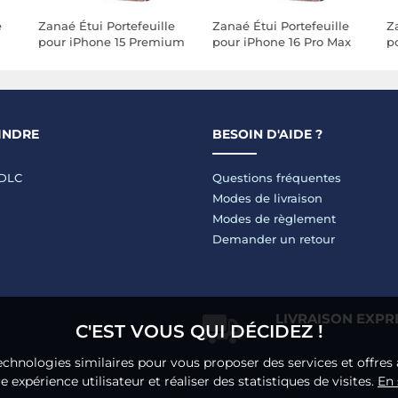
e
Zanaé Étui Portefeuille
Zanaé Étui Portefeuille
Z
pour iPhone 15 Premium
pour iPhone 16 Pro Max
po
rs
Design Fleurs Papillon
Premium Design Fleurs
P
Rose champagne
Papillon Rose
P
champagne
c
INDRE
BESOIN D'AIDE ?
LDLC
Questions fréquentes
Modes de livraison
Modes de règlement
Demander un retour
LIVRAISON EXPR
C'EST VOUS QUI DÉCIDEZ !
echnologies similaires pour vous proposer des services et offres 
 expérience utilisateur et réaliser des statistiques de visites.
En 