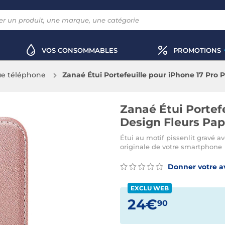
VOS CONSOMMABLES
PROMOTIONS
e téléphone
Zanaé Étui Portefeuille pour iPhone 17 Pr
Zanaé Étui Portef
Design Fleurs Pa
Étui au motif pissenlit gravé a
originale de votre smartphone
Donner votre a
EXCLU WEB
24€
90