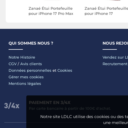
rtefeuille
Zanaé Étui Portefeuille
Zanaé Étui Portefeuill
 Pro Série
pour iPhone 17 Pro Max
pour iPhone 17
vec
Premium Design Fleurs
Premium Design Fleu
ort
Papillon Rose
Papillon Rose
champagne
champagne
QUI SOMMES NOUS ?
NOUS REJO
Notre Histoire
Vendez sur 
CGV
/
Avis clients
Recrutement
Données personnelles
et
Cookies
Gérer mes cookies
Mentions légales
PAIEMENT EN 3/4X
Par carte bancaire à partir de 100€ d'achat.
Notre site LDLC utilise des cookies ou des t
une meilleure