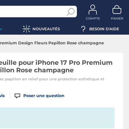
COMPTE
PANIER
NOUVEAUTÉS
BESOIN D'AIDE
o Premium Design Fleurs Papillon Rose champagne
euille pour iPhone 17 Pro Premium
pillon Rose champagne
vec papillon en relief pour une protection esthétique et
vis
Poser une question