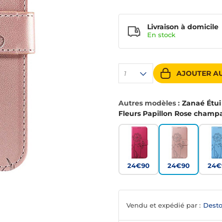
Livraison à domicile
En
stock
AJOUTER AU
1
Autres modèles :
Zanaé Étui
Fleurs Papillon Rose cham
24€90
24€90
24€
Vendu et expédié par :
Desto