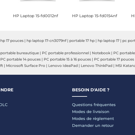
HP Laptop 15-fd0012nf
HP Laptop 15-fd0154nf
H
|
hp 17 pouces
|
hp laptop 17-cn3079nf
|
portable 17 hp
|
hp laptop 17
|
pc por
portable bureautique
|
PC portable professionnel
|
Notebook
|
PC portable
|
PC portable 14 pouces
|
PC portable 15 à 16 pouces
|
PC portable 17 pouces
ft
|
Microsoft Surface Pro
|
Lenovo IdeaPad
|
Lenovo ThinkPad
|
MSI Katan
INDRE
BESOIN D'AIDE ?
LDLC
Questions fréquentes
Modes de livraison
Modes de règlement
Demander un retour