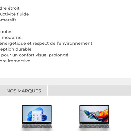
dre étroit
ctivité fluide
mmersifs
inutes
té moderne
é énergétique et respect de l’environnement
eption durable
pour un confort visuel prolongé
ore immersive
NOS MARQUES