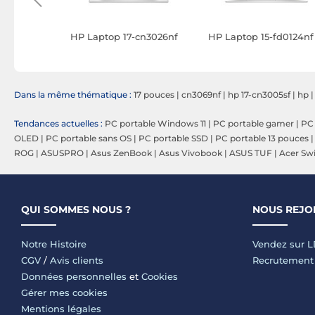
d Slim 3
HP Laptop 17-cn3026nf
HP Laptop 15-fd0124nf
0192FR)
Dans la même thématique :
17 pouces
|
cn3069nf
|
hp 17-cn3005sf
|
hp
Tendances actuelles :
PC portable Windows 11
|
PC portable gamer
|
PC 
OLED
|
PC portable sans OS
|
PC portable SSD
|
PC portable 13 pouces
ROG
|
ASUSPRO
|
Asus ZenBook
|
Asus Vivobook
|
ASUS TUF
|
Acer Swi
QUI SOMMES NOUS ?
NOUS REJO
Notre Histoire
Vendez sur 
CGV
/
Avis clients
Recrutement
Données personnelles
et
Cookies
Gérer mes cookies
Mentions légales