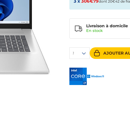
3 x
306€79
dont 20€42 de fra
Livraison à domicile
En
stock
AJOUTER AU
1