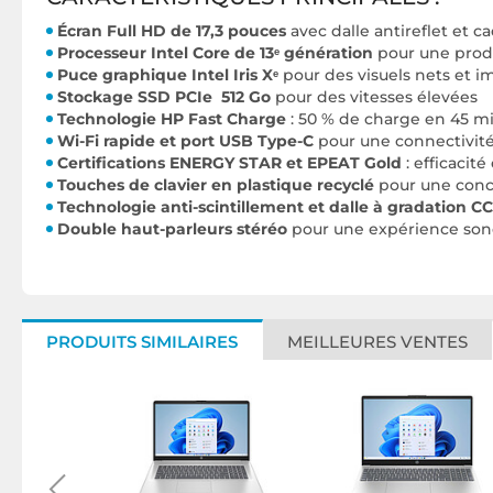
Écran Full HD de 17,3 pouces
avec dalle antireflet et ca
Processeur Intel Core de 13ᵉ génération
pour une produ
Puce graphique Intel Iris Xᵉ
pour des visuels nets et i
Stockage SSD PCIe 512 Go
pour des vitesses élevées
Technologie HP Fast Charge
: 50 % de charge en 45 m
Wi-Fi rapide et port USB Type-C
pour une connectivi
Certifications ENERGY STAR et EPEAT Gold
: efficacit
Touches de clavier en plastique recyclé
pour une conc
Technologie anti-scintillement et dalle à gradation CC
Double haut-parleurs stéréo
pour une expérience son
PRODUITS SIMILAIRES
MEILLEURES VENTES