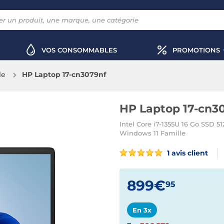
VOS CONSOMMABLES
PROMOTIONS
le
HP Laptop 17-cn3079nf
HP Laptop 17-cn3
Intel Core i7-1355U 16 Go SSD 
Windows 11 Famille
1 avis client
899€
95
En 3x