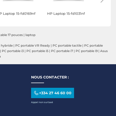
P Laptop 15-fd0169nf
HP Laptop 15-fd1031nf
HP Laptop
table 17 pouces
|
laptop
 hybride
|
PC portable VR Ready
|
PC portable tactile
|
PC portable
|
PC portable i3
|
PC portable i5
|
PC portable i7
|
PC portable i9
|
Asus
a
NOUS CONTACTER :
+334 27 46 60 00
Appel non surtaxé