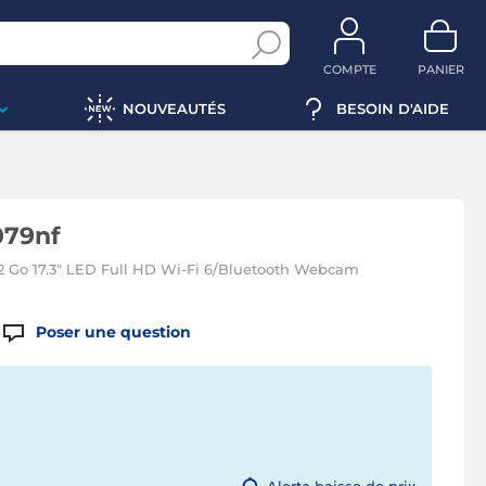
COMPTE
PANIER
NOUVEAUTÉS
BESOIN D'AIDE
079nf
512 Go 17.3" LED Full HD Wi-Fi 6/Bluetooth Webcam
Poser une question