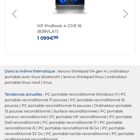
 -
HP ProBook 4 G1iR 16
Del
(B39VLAT)
Re
95
1 099€
27
Dans la même thématique :
lenovo thinkpad t14 gen 4
|
ordinateur
portable avec linux bluetooth
|
lenovo thinkpad linux
|
ordinateur
portable linux neuf
|
linux
Tendances actuelles :
PC portable reconditionné Windows 11
|
PC
portable reconditionné 17 pouces
|
PC portable reconditionné 15
pouces
|
PC portable reconditionné 14 pouces
|
Ordinateur portable
13 pouces reconditionné
|
Surface reconditionnée
|
PC portable
Lenovo reconditionné
|
PC portable HP reconditionné
|
PC portable
Dell reconditionné
|
PC portable reconditionné i7
|
PC portable
reconditionné i5
|
PC portable reconditionné 16 Go
|
PC portable
reconditionné 32 Go
|
PC portable tactile reconditionné
|
PC portable
professionnel reconditionné