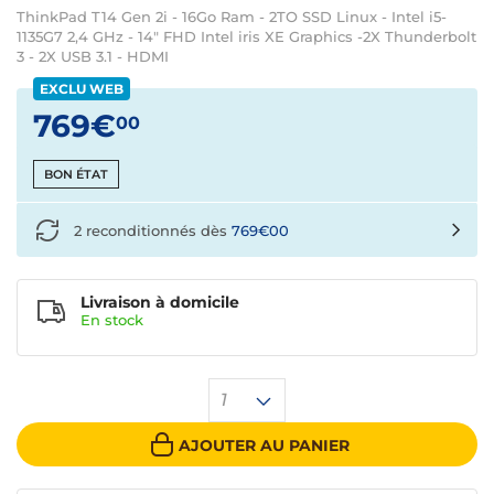
ThinkPad T14 Gen 2i - 16Go Ram - 2TO SSD Linux - Intel i5-
1135G7 2,4 GHz - 14" FHD Intel iris XE Graphics -2X Thunderbolt
3 - 2X USB 3.1 - HDMI
EXCLU WEB
769€
00
BON ÉTAT
2 reconditionnés dès
769€00
Livraison à domicile
En
stock
1
AJOUTER AU PANIER