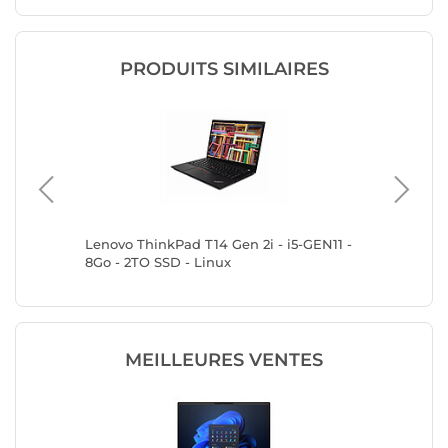
PRODUITS SIMILAIRES
2Go - 2TO
Lenovo ThinkPad T14 Gen 2i - i5-GEN11 -
HP Elite
8Go - 2TO SSD - Linux
2TO SSD
MEILLEURES VENTES