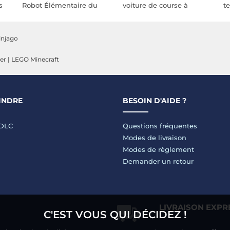
s
Robot Élémentaire du
voiture de course à
t
Feu de Kai
rétrofriction de Lloyd
N
injago
er
|
LEGO Minecraft
INDRE
BESOIN D'AIDE ?
LDLC
Questions fréquentes
Modes de livraison
Modes de règlement
Demander un retour
LIVRAISON EXPR
C'EST VOUS QUI DÉCIDEZ !