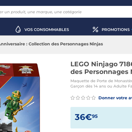
VOS CONSOMMABLES
PROMOTIONS
nniversaire : Collection des Personnages Ninjas
LEGO Ninjago 7186
des Personnages 
Maquette de Porte de Monastère
Garçon dès 14 ans ou Adulte F
Donner votre a
36€
95