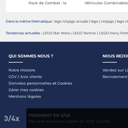
ombo de
Pack de Combat : le
Véhicules Combinable
Robot Dragon de Lloyd -
de Kai et Cole
Ninja
Dans la même thématique :
lego ninjago arcade
|
lego
|
ninjago
|
lego n
Tendances actuelles :
LEGO Star Wars
|
LEGO Technic
|
LEGO Harry Pott
QUI SOMMES NOUS ?
NOUS REJO
Notre Histoire
Vendez sur 
CGV
/
Avis clients
Recrutement
Données personnelles
et
Cookies
Gérer mes cookies
Mentions légales
PAIEMENT EN 3/4X
Par carte bancaire à partir de 100€ d'achat.