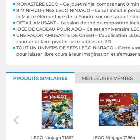
MONASTÈRE LEGO – Ce jouet ninja, comprenant 8 minifigur
8 MINIFIGURINES LEGO NINJAGO – Le set inclut 8 personnag
le Maître élémentaire de la Foudre sur un support sép
DÉTAIL AMUSANT – Le salon de thé du monastère inclut 
IDÉE DE CADEAU POUR ADO – Ce set anniversaire LEGO NI
UNE FAÇON AMUSANTE DE CRÉER – L’application LEGO Buil
zoomer et faire pivoter les modèles en 3D
TOUT UN UNIVERS DE SETS LEGO NINJAGO – Cette vaste c
pour laisser libre cours à leur imagination et s’amuser 
PRODUITS SIMILAIRES
MEILLEURES VENTES
 71834 Le
LEGO Ninjago 71862
LEGO Ninjago 71864