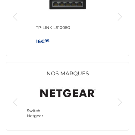
TP-LINK LS1005G
TP-
95
16€
59
NOS MARQUES
Switch
Switch
Netgear
TP-LINK