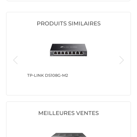
PRODUITS SIMILAIRES
TP-LINK DS108G-M2
ZyXEL X
MEILLEURES VENTES