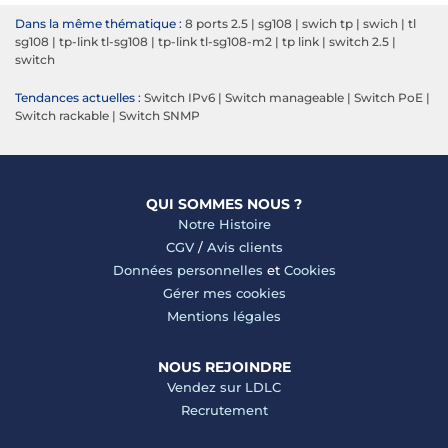
Dans la même thématique :
8 ports 2.5
|
sg108
|
swich tp
|
swich
|
tl
sg108
|
tp-link tl-sg108
|
tp-link tl-sg108-m2
|
tp link
|
switch 2.5
|
switch
Tendances actuelles :
Switch IPv6
|
Switch manageable
|
Switch PoE
|
Switch rackable
|
Switch SNMP
QUI SOMMES NOUS ?
Notre Histoire
CGV
/
Avis clients
Données personnelles
et
Cookies
Gérer mes cookies
Mentions légales
NOUS REJOINDRE
Vendez sur LDLC
Recrutement