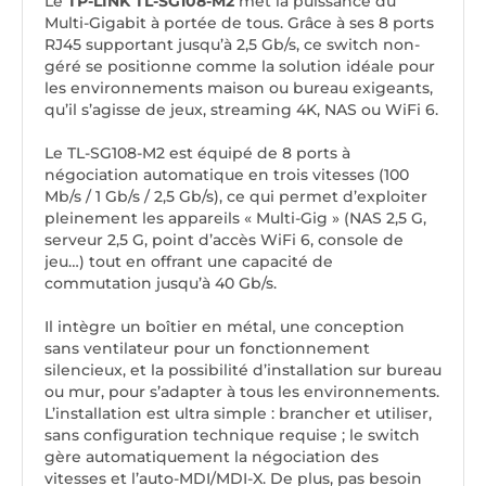
Le
TP-LINK TL-SG108-M2
met la puissance du
Multi-Gigabit à portée de tous. Grâce à ses 8 ports
RJ45 supportant jusqu’à 2,5 Gb/s, ce switch non-
géré se positionne comme la solution idéale pour
les environnements maison ou bureau exigeants,
qu’il s’agisse de jeux, streaming 4K, NAS ou WiFi 6.
Le TL-SG108-M2 est équipé de 8 ports à
négociation automatique en trois vitesses (100
Mb/s / 1 Gb/s / 2,5 Gb/s), ce qui permet d’exploiter
pleinement les appareils « Multi-Gig » (NAS 2,5 G,
serveur 2,5 G, point d’accès WiFi 6, console de
jeu…) tout en offrant une capacité de
commutation jusqu’à 40 Gb/s.
Il intègre un boîtier en métal, une conception
sans ventilateur pour un fonctionnement
silencieux, et la possibilité d’installation sur bureau
ou mur, pour s’adapter à tous les environnements.
L’installation est ultra simple : brancher et utiliser,
sans configuration technique requise ; le switch
gère automatiquement la négociation des
vitesses et l’auto-MDI/MDI-X. De plus, pas besoin