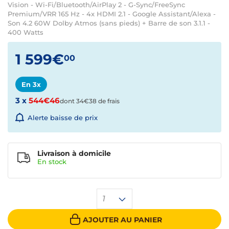
Vision - Wi-Fi/Bluetooth/AirPlay 2 - G-Sync/FreeSync
Premium/VRR 165 Hz - 4x HDMI 2.1 - Google Assistant/Alexa -
Son 4.2 60W Dolby Atmos (sans pieds) + Barre de son 3.1.1 -
400 Watts
1 599€
00
En 3x
3 x
544€46
dont 34€38 de frais
Alerte baisse de prix
Livraison à domicile
En
stock
1
AJOUTER AU PANIER