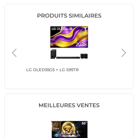
PRODUITS SIMILAIRES
LG OLED55G5 + LG S95TR
LG OLE
MEILLEURES VENTES