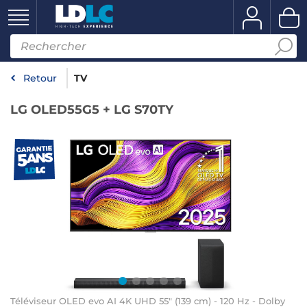
Retour
TV
LG OLED55G5 + LG S70TY
Téléviseur OLED evo AI 4K UHD 55" (139 cm) - 120 Hz - Dolby