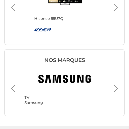
Hisense 55U7Q
Hi
99
499€
44
NOS MARQUES
TV
TCL
TV
Samsung