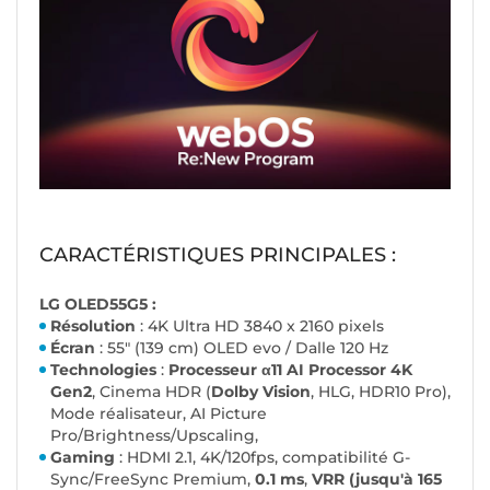
CARACTÉRISTIQUES PRINCIPALES :
LG OLED55G5 :
Résolution
: 4K Ultra HD 3840 x 2160 pixels
Écran
: 55" (139 cm) OLED evo / Dalle 120 Hz
Technologies
:
Processeur α11 AI Processor 4K
Gen2
, Cinema HDR (
Dolby Vision
, HLG, HDR10 Pro),
Mode réalisateur, AI Picture
Pro/Brightness/Upscaling,
Gaming
: HDMI 2.1, 4K/120fps, compatibilité G-
Sync/FreeSync Premium,
0.1 ms
,
VRR (jusqu'à 165