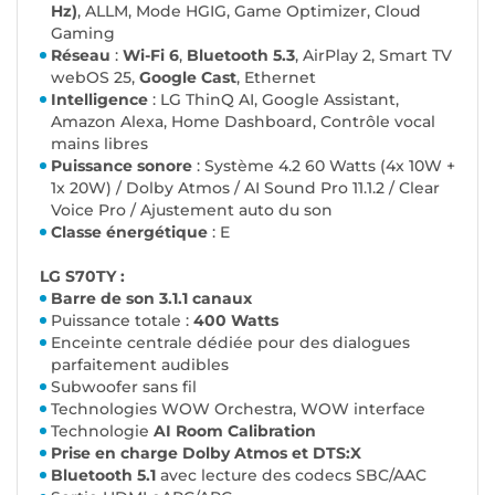
Hz)
, ALLM, Mode HGIG, Game Optimizer, Cloud
Gaming
Réseau
:
Wi-Fi 6
,
Bluetooth 5.3
, AirPlay 2, Smart TV
webOS 25,
Google Cast
, Ethernet
Intelligence
: LG ThinQ AI, Google Assistant,
Amazon Alexa, Home Dashboard, Contrôle vocal
mains libres
Puissance sonore
: Système 4.2 60 Watts (4x 10W +
1x 20W) / Dolby Atmos / AI Sound Pro 11.1.2 / Clear
Voice Pro / Ajustement auto du son
Classe énergétique
: E
LG S70TY :
Barre de son 3.1.1 canaux
Puissance totale :
400 Watts
Enceinte centrale dédiée pour des dialogues
parfaitement audibles
Subwoofer sans fil
Technologies WOW Orchestra, WOW interface
Technologie
AI Room Calibration
Prise en charge Dolby Atmos et DTS:X
Bluetooth 5.1
avec lecture des codecs SBC/AAC