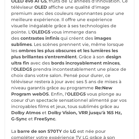
OLED evo AI G5
, fruits de 12 années d'innovation. Ce
téléviseur
OLED
affiche une qualité d'image
premium avec des couleurs rayonnantes pour une
meilleure expérience. Il offre une expérience
visuelle inégalable grâce à ses technologies de
pointe. L'
OLEDG5
vous immerge dans
des
contrastes infinis
qui créent des
images
sublimes
. Les scènes prennent vie, même lorsque
les
ombres les plus obscures et les lumières les
plus brillantes s'entremêlent
. Grâce à son
design
ultra fin
avec des
bords incroyablement minces
,
l'
OLEDG5
prendra incontestablement une place de
choix dans votre salon. Pensé pour durer, ce
téléviseur restera à jour avec ses 5 ans de mises à
niveau garantis grâce au programme
Re:New
Program webOS
. Enfin, l'
OLEDG5
vous plonge au
coeur d'un spectacle sensationnel alimenté par vos
incroyables films et jeux, tous sublimés grâce au
Dolby Atmos
et
Dolby Vision, VRR jusqu'à 165 Hz,
G-Sync
et
FreeSync
.
La
barre de son S70TY
de
LG
est née pour
compléter votre expérience TV LG grâce à son