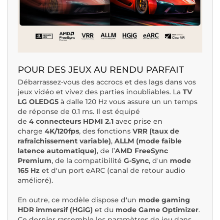
POUR DES JEUX AU RENDU PARFAIT
Débarrassez-vous des accrocs et des lags dans vos
jeux vidéo et vivez des parties inoubliables. La
TV
LG OLEDG5
à dalle 120 Hz vous assure un un temps
de réponse de 0.1 ms. Il est équipé
de
4
connecteurs HDMI 2.1
avec prise en
charge
4K/120fps
, des fonctions
VRR (taux de
rafraîchissement variable)
,
ALLM (mode faible
latence automatique)
,
de
l’
AMD FreeSync
Premium
, de la compatibilité
G-Sync
, d'un
mode
165 Hz
et d'un port eARC (canal de retour audio
amélioré).
En outre, ce modèle dispose d'un
mode gaming
HDR immersif (HGiG)
et du
mode Game Optimizer
.
Ce dernier rassemble les paramètres de jeu dans