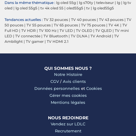
Dans la même thématique :
lg oled 55g
|
lg s70ty
|
televiseur
|
lg
|
lg tv
oled
|
lg oled 55g5
|
tv 4k oled 55
|
oled55g5
|
tv
|
lg oled55g5
Tendances actuelles :
TV 32 pouces
|
TV 40 pouces
|
TV 43 pouces
|
TV
50 pouces
|
TV 55 pouces
|
TV 65 pouces
|
TV 75 pouces
|
TV 4K
|
TV
Full HD
|
TV HDR
|
TV 100 Hz
|
TV LED
|
TV OLED
|
TV QLED
|
TV mini
LED
|
TV connectée
|
TV Bluetooth
|
TV DLNA
|
TV Android
|
TV
Ambilight
|
TV gamer
|
TV HDMI 2.1
QUI SOMMES NOUS ?
Notre Histoire
CGV
/
Avis clients
Données personnelles
et
Cookies
Gérer mes cookies
Mentions légales
NOUS REJOINDRE
Vendez sur LDLC
Recrutement