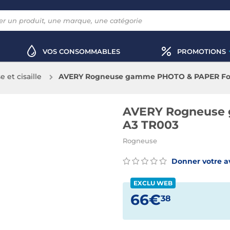
VOS CONSOMMABLES
PROMOTIONS
 et cisaille
AVERY Rogneuse gamme PHOTO & PAPER Fo
AVERY Rogneuse
A3 TR003
Rogneuse
Donner votre a
EXCLU WEB
66€
38