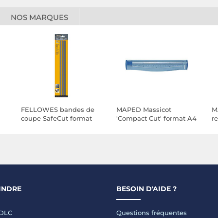
NOS MARQUES
FELLOWES bandes de
MAPED Massicot
M
coupe SafeCut format
'Compact Cut' format A4
r
A4
pour 5 feuilles
Pr
INDRE
BESOIN D'AIDE ?
LDLC
Questions fréquentes