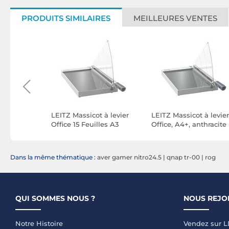
PRODUITS SIMILAIRES
MEILLEURES VENTES
es pour
LEITZ Massicot à levier
LEITZ Massicot à levier
5T
Office 15 Feuilles A3
Office, A4+, anthracite
Anthracite
Dans la même thématique :
aver gamer nitro24.5
|
qnap tr-00
|
rog
QUI SOMMES NOUS ?
NOUS REJO
Notre Histoire
Vendez sur 