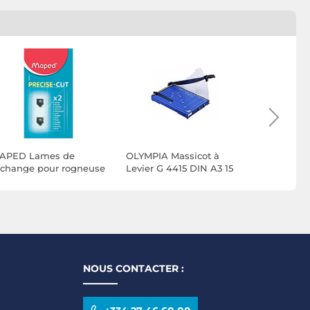
APED Lames de
OLYMPIA Massicot à
FISKARS L
echange pour rogneuse
Levier G 4415 DIN A3 15
TripleTra
ecise Cut, Blister de 2
Feuilles
Coupe dro
Massicots 
5446 5454
NOUS CONTACTER :