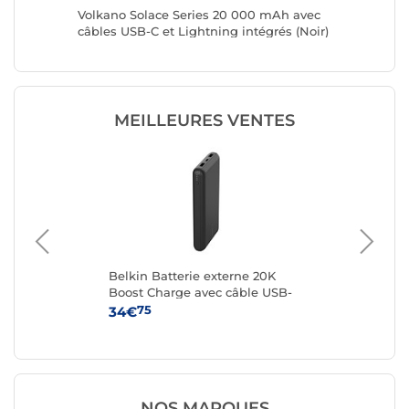
W avec
Volkano Solace Series 20 000 mAh avec
Volkano
C et
câbles USB-C et Lightning intégrés (Noir)
câbles U
(Blanc e
MEILLEURES VENTES
Belkin Batterie externe 20K
Bel
Boost Charge avec câble USB-
Bo
A vers USB-C (Noir)
A v
75
34€
34
NOS MARQUES