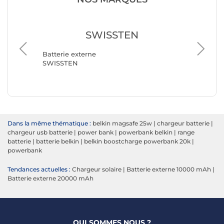
SWISSTEN
Batterie externe
SWISSTEN
Batterie
Belkin
Dans la même thématique :
belkin magsafe 25w
|
chargeur batterie
|
chargeur usb batterie
|
power bank
|
powerbank belkin
|
range
batterie
|
batterie belkin
|
belkin boostcharge powerbank 20k
|
powerbank
Tendances actuelles :
Chargeur solaire
|
Batterie externe 10000 mAh
|
Batterie externe 20000 mAh
QUI SOMMES NOUS ?