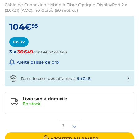
Câble de Connexion Hybrid à Fibre Optique DisplayPort 2.x
(2.0/2.1) (AOC), 40 Gbit/s (50 mètres)
104€
95
En 3x
3 x
36€49
dont 4€52 de frais
Alerte baisse de prix
Dans le coin des affaires à
94€45
Livraison à domicile
En
stock
1
AJOUTER AU PANIER