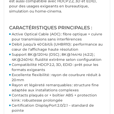
est aussi compatible avec HDCP 2.2, 3D et EDID,
pour des usages exigeants en bureautique,
simulation ou home‑cinema.
CARACTÉRISTIQUES PRINCIPALES :
Active Optical Cable (AOC) : fibre optique + cuivre
pour transmissions sans interférences
Débit jusqu’à 40 Gbit/s (UHBR10) : performance au
cœur de l'affichage haute résolution
Support 8K @ 120 Hz (DSC) ; 8K @ 144 Hz (4:2:2) ;
4K @ 240 Hz : fluidité extrême selon configuration
Compatibilité HDCP 2.2, 3D, EDID : prêt pour les
formats exigeants
Excellente flexibilité : rayon de courbure réduit à
20 mm
Rayon et légèreté remarquables : structure fine
adaptée aux installations complexes
Contacts plaqués or + boîtier ABS + protection
kink : robustesse prolongée
Certification DisplayPort 2.0/2.1 – standard de
pointe