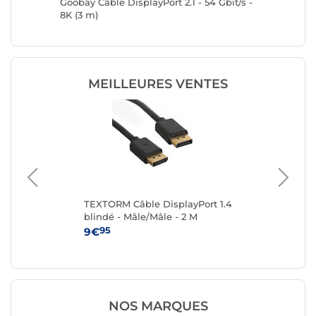
rt Cable
Goobay Câble DisplayPort 2.1 - 54 Gbit/s -
Goobay C
8K (3 m)
8K (3 m)
MEILLEURES VENTES
0 -
TEXTORM Câble DisplayPort 1.4
TE
blindé - Mâle/Mâle - 2 M
bli
95
9€
16
NOS MARQUES