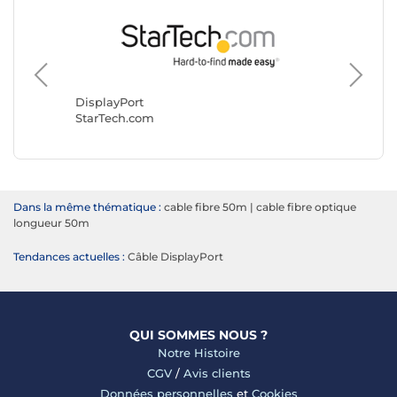
DisplayPort
Display
StarTech.com
Goobay
Dans la même thématique :
cable fibre 50m
|
cable fibre optique
longueur 50m
Tendances actuelles :
Câble DisplayPort
QUI SOMMES NOUS ?
Notre Histoire
CGV
/
Avis clients
Données personnelles
et
Cookies