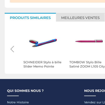
PRODUITS SIMILAIRES
MEILLEURES VENTES
 à Encre
SCHNEIDER Stylo à bille
TOMBOW Stylo Bille
Rose 0,7
Slider Memo Pointe
Satiné ZOOM L105 City
Extra Large rose x 10
rose
QUI SOMMES NOUS ?
NOUS REJO
Notre Histoire
Vendez sur 