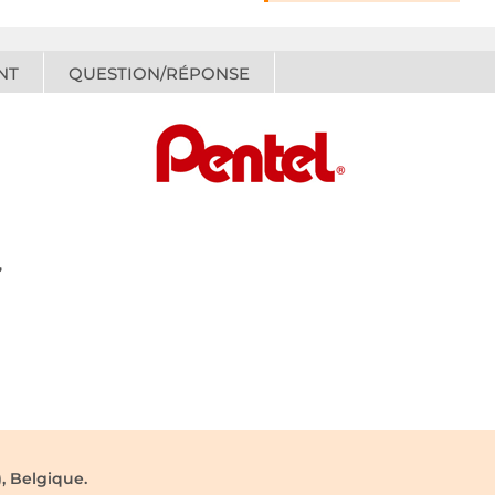
NT
QUESTION/RÉPONSE
,
, Belgique.