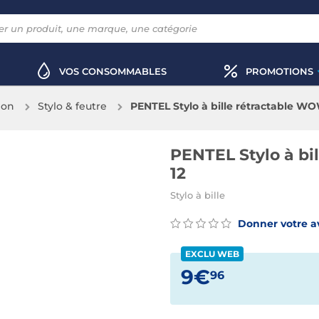
VOS CONSOMMABLES
PROMOTIONS
ion
Stylo & feutre
PENTEL Stylo à bille rétractable WO
PENTEL Stylo à bi
12
Stylo à bille
Donner votre a
EXCLU WEB
9€
96