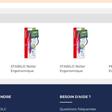
STABILO Roller
STABILO Roller
P
Ergonomique
Ergonomique
E
EASYoriginal 0,5 mm
EASYoriginal 0,5 mm
r
rose Droitier x 10
rose Droitier
INDRE
BESOIN D'AIDE ?
LDLC
Questions fréquentes