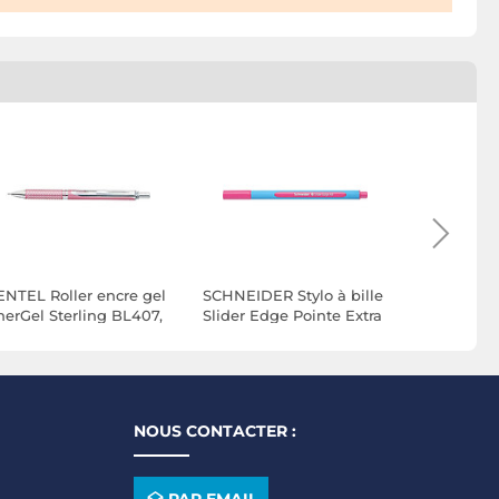
ENTEL Roller encre gel
SCHNEIDER Stylo à bille
SCHNEIDE
nerGel Sterling BL407,
Slider Edge Pointe Extra
Fineliner 
ose
Large rose x 10
04 rose x 
NOUS CONTACTER :