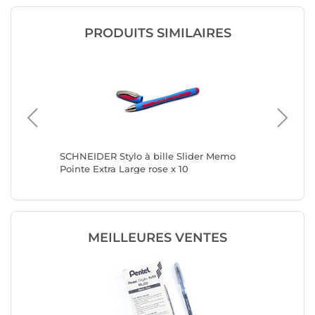
PRODUITS SIMILAIRES
185 Rose
SCHNEIDER Stylo à bille Slider Memo
TOMBOW 
Pointe Extra Large rose x 10
City ros
MEILLEURES VENTES