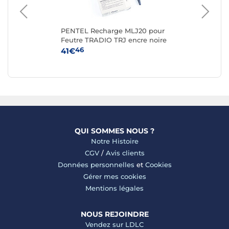
4
PENTEL Recharge MLJ20 pour
PA
Feutre TRADIO TRJ encre noire
Tai
x 12
46
41€
5€
QUI SOMMES NOUS ?
Notre Histoire
CGV
/
Avis clients
Données personnelles
et
Cookies
Gérer mes cookies
Mentions légales
NOUS REJOINDRE
Vendez sur LDLC