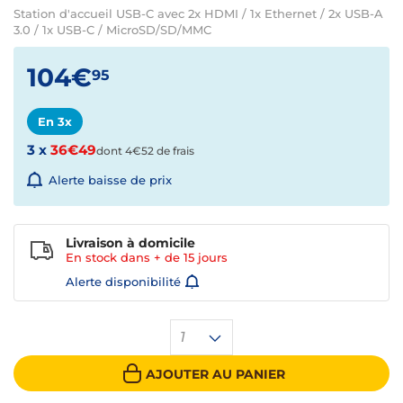
Station d'accueil USB-C avec 2x HDMI / 1x Ethernet / 2x USB-A
3.0 / 1x USB-C / MicroSD/SD/MMC
104€
95
En 3x
3 x
36€49
dont 4€52 de frais
Alerte baisse de prix
Livraison à domicile
En stock dans + de
15 jours
Alerte disponibilité
1
AJOUTER AU PANIER