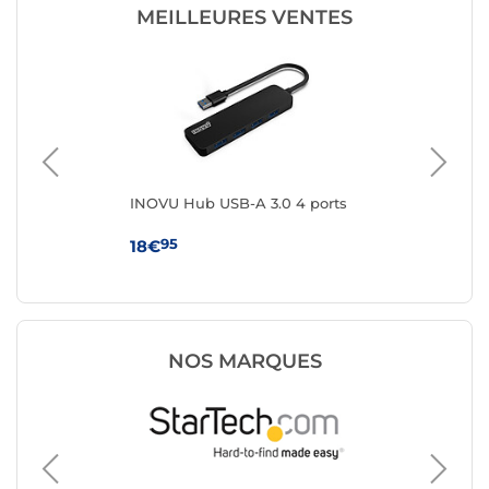
MEILLEURES VENTES
INOVU Hub USB-A 3.0 4 ports
IN
por
95
18€
7€
NOS MARQUES
Station 
i-tec