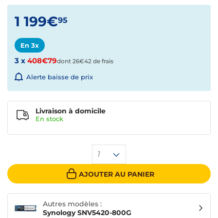
1 199€
95
En 3x
3 x
408€79
dont 26€42 de frais
Alerte baisse de prix
Livraison à domicile
En
stock
1
AJOUTER AU PANIER
Autres modèles :
Synology SNV5420-800G