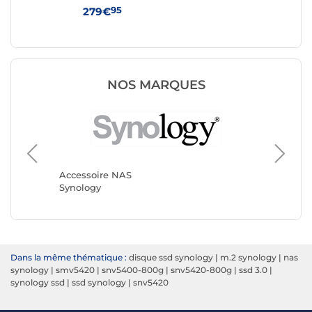
95
279€
59
NOS MARQUES
Accesso
QNAP
Accessoire NAS
Synology
Dans la même thématique :
disque ssd synology
|
m.2 synology
|
nas
synology
|
smv5420
|
snv5400-800g
|
snv5420-800g
|
ssd 3.0
|
synology ssd
|
ssd synology
|
snv5420