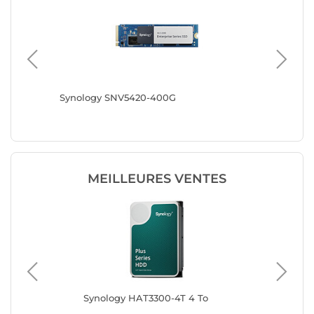
Synology SNV5420-400G
Synolog
MEILLEURES VENTES
Synology HAT3300-4T 4 To
Syn
ca