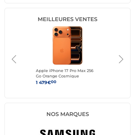
MEILLEURES VENTES
FA
Apple iPhone 17 Pro Max 256
App
to
Go Orange Cosmique
Ar
00
1 479€
1 
NOS MARQUES