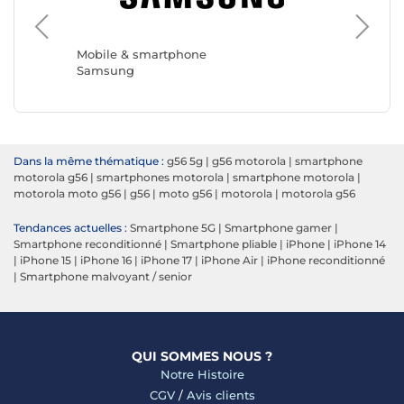
Mobile 
Apple
Mobile & smartphone
Samsung
Dans la même thématique :
g56 5g
|
g56 motorola
|
smartphone
motorola g56
|
smartphones motorola
|
smartphone motorola
|
motorola moto g56
|
g56
|
moto g56
|
motorola
|
motorola g56
Tendances actuelles :
Smartphone 5G
|
Smartphone gamer
|
Smartphone reconditionné
|
Smartphone pliable
|
iPhone
|
iPhone 14
|
iPhone 15
|
iPhone 16
|
iPhone 17
|
iPhone Air
|
iPhone reconditionné
|
Smartphone malvoyant / senior
QUI SOMMES NOUS ?
Notre Histoire
CGV
/
Avis clients