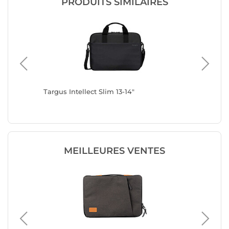
PRODUITS SIMILAIRES
andstone
Targus Intellect Slim 13-14"
Wenger 
MEILLEURES VENTES