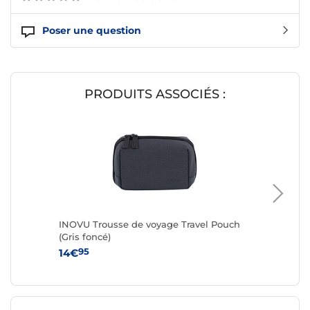
Poser une question
PRODUITS ASSOCIÉS :
INOVU Trousse de voyage Travel Pouch
INOVU T
(Gris foncé)
(Vinyl)
95
95
14€
14€