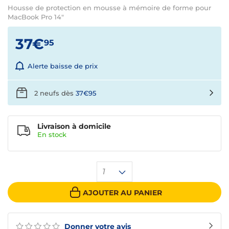
Housse de protection en mousse à mémoire de forme pour
MacBook Pro 14"
37€
95
Alerte baisse de prix
2 neufs dès
37€95
Livraison à domicile
En
stock
1
AJOUTER AU PANIER
Donner votre avis