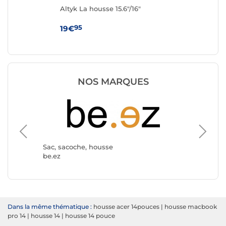
Altyk La housse 15.6"/16"
IN
(Bl
95
19€
19
NOS MARQUES
Sac, sacoche, housse
Sac, sa
be.ez
MW
Dans la même thématique :
housse acer 14pouces
|
housse macbook
pro 14
|
housse 14
|
housse 14 pouce