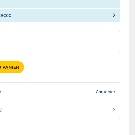
29€00
 PANIER
Contacter
o
8)