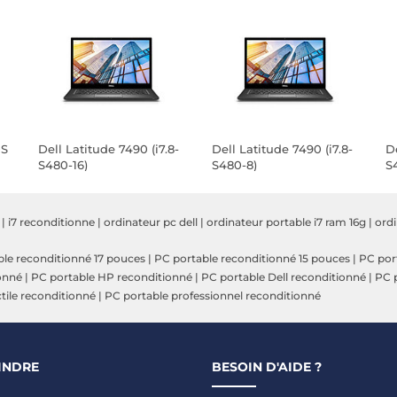
0S
Dell Latitude 7490 (i7.8-
Dell Latitude 7490 (i7.8-
De
S480-16)
S480-8)
S
|
i7 reconditionne
|
ordinateur pc dell
|
ordinateur portable i7 ram 16g
|
ordi
le reconditionné 17 pouces
|
PC portable reconditionné 15 pouces
|
PC por
onné
|
PC portable HP reconditionné
|
PC portable Dell reconditionné
|
PC p
tile reconditionné
|
PC portable professionnel reconditionné
INDRE
BESOIN D'AIDE ?