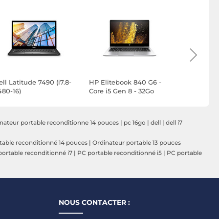
ll Latitude 7490 (i7.8-
HP Elitebook 840 G6 -
HP Eliteb
480-16)
Core i5 Gen 8 - 32Go
Core i5 Ge
RAM - 480Go SSD -
RAM - 480
Windows 11
Windows 
nateur portable reconditionne 14 pouces
|
pc 16go
|
dell
|
dell i7
table reconditionné 14 pouces
|
Ordinateur portable 13 pouces
ortable reconditionné i7
|
PC portable reconditionné i5
|
PC portable
NOUS CONTACTER :