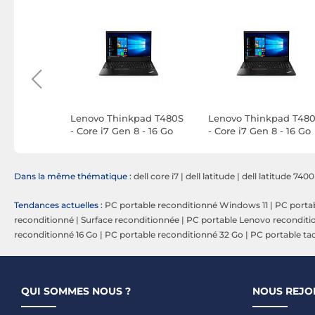
 7490 -
Lenovo Thinkpad T480S
Lenovo Thinkpad T48
- 16Go
- Core i7 Gen 8 - 16 Go
- Core i7 Gen 8 - 16 Go
SSD -
RAM - SSD 480 Go -
RAM - SSD 480 Go -
Windows 11
Linux
Dans la même thématique :
dell core i7
|
dell latitude
|
dell latitude 7400
Tendances actuelles :
PC portable reconditionné Windows 11
|
PC portab
reconditionné
|
Surface reconditionnée
|
PC portable Lenovo reconditi
reconditionné 16 Go
|
PC portable reconditionné 32 Go
|
PC portable tac
QUI SOMMES NOUS ?
NOUS REJO