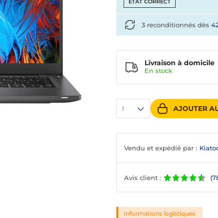
ETAT CORRECT
3 reconditionnés dès
4
Livraison à domicile
En
stock
AJOUTER AU
1
Vendu et expédié par :
Kiato
Avis client :
(7
Informations logistiques