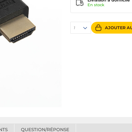
Livraison à domicile
En
stock
AJOUTER AU
1
NTS
QUESTION/RÉPONSE