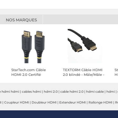
NOS MARQUES
StarTech.com Câble
TEXTORM Câble HDMI
S
HDMI 2.0 Certifié
2.0 blindé - Mâle/Mâle -
HD
Premium haut débit
2 M
P
18Gbps 4K 60Hz de 15 m
1
e hdmi hdmi
|
cables hdmi
|
hdmi 2.0
|
cable hdmi 2.0
|
hdmi cable
|
hdmi
|
I
|
Coupleur HDMI
|
Doubleur HDMI
|
Extendeur HDMI
|
Rallonge HDMI
|
R