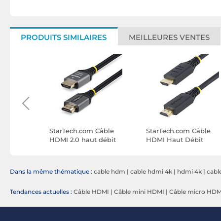
PRODUITS SIMILAIRES
MEILLEURES VENTES
Câble
StarTech.com Câble
StarTech.com Câble
fié
HDMI 2.0 haut débit
HDMI Haut Débit
 débit
certifié 18Gbps 4K 60Hz
Certifié Premium 2.4m
z de 0.3
de 1.5 m
Dans la même thématique :
cable hdm
|
cable hdmi 4k
|
hdmi 4k
|
cabl
Tendances actuelles :
Câble HDMI
|
Câble mini HDMI
|
Câble micro HDM