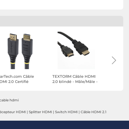
tarTech.com Câble
TEXTORM Câble HDMI
TEXTORM 
MI 2.0 Certifié
2.0 blindé - Mâle/Mâle -
2.0 Blindé
remium haut débit
5 M
10 M
8Gbps 4K 60Hz de 10
m
cable hdmi
écepteur HDMI
|
Splitter HDMI
|
Switch HDMI
|
Câble HDMI 2.1