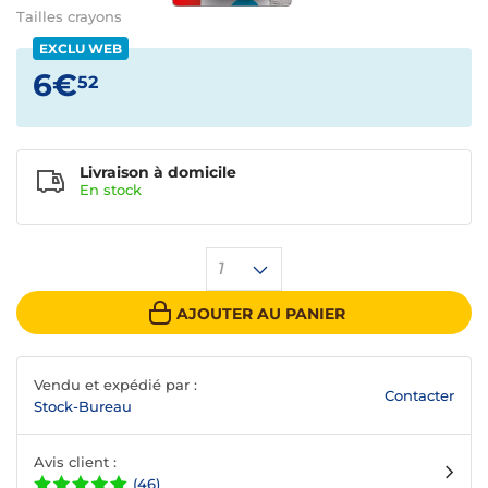
Tailles crayons
EXCLU WEB
6€
52
Livraison à domicile
En
stock
1
AJOUTER AU PANIER
Vendu et expédié par :
Contacter
Stock-Bureau
Avis client :
(46)