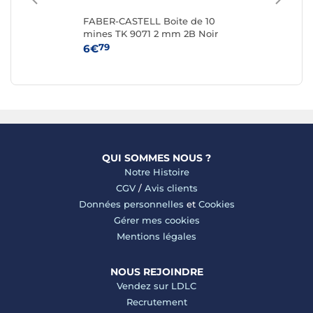
FABER-CASTELL Boite de 10
BI
m
mines TK 9071 2 mm 2B Noir
CR
foncé
m
79
6€
7€
QUI SOMMES NOUS ?
Notre Histoire
CGV
/
Avis clients
Données personnelles
et
Cookies
Gérer mes cookies
Mentions légales
NOUS REJOINDRE
Vendez sur LDLC
Recrutement