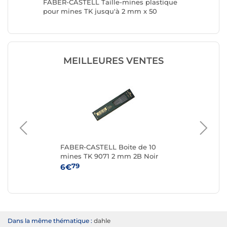
le pour
FABER-CASTELL Taille-mines plastique
STABILO 
pour mines TK jusqu'à 2 mm x 50
EASYsha
MEILLEURES VENTES
s
FABER-CASTELL Boite de 10
BI
mines TK 9071 2 mm 2B Noir
CR
foncé
m
79
6€
7€
Dans la même thématique :
dahle