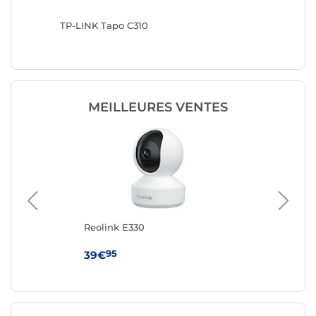
TP-LINK Tapo C310
EZVIZ E
MEILLEURES VENTES
Reolink E330
TR
95
39€
74