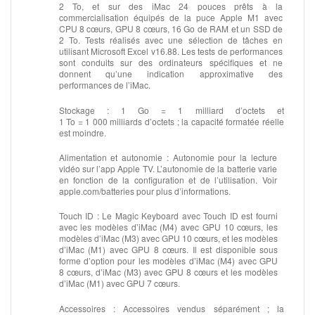
2 To, et sur des iMac 24 pouces prêts à la
commercialisation équipés de la puce Apple M1 avec
CPU 8 cœurs, GPU 8 cœurs, 16 Go de RAM et un SSD de
2 To. Tests réalisés avec une sélection de tâches en
utilisant Microsoft Excel v16.88. Les tests de performances
sont conduits sur des ordinateurs spécifiques et ne
donnent qu’une indication approximative des
performances de l’iMac.
Stockage :
1 Go = 1 milliard d’octets et
1 To = 1 000 milliards d’octets ; la capacité formatée réelle
est moindre.
Alimentation et autonomie :
Autonomie pour la lecture
vidéo sur l’app Apple TV. L’autonomie de la batterie varie
en fonction de la configuration et de l’utilisation. Voir
apple.com/batteries pour plus d’informations.
Touch ID :
Le Magic Keyboard avec Touch ID est fourni
avec les modèles d’iMac (M4) avec GPU 10 cœurs, les
modèles d’iMac (M3) avec GPU 10 cœurs, et les modèles
d’iMac (M1) avec GPU 8 cœurs. Il est disponible sous
forme d’option pour les modèles d’iMac (M4) avec GPU
8 cœurs, d’iMac (M3) avec GPU 8 cœurs et les modèles
d’iMac (M1) avec GPU 7 cœurs.
Accessoires :
Accessoires vendus séparément ; la