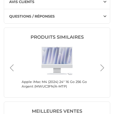
AVIS CLIENTS
QUESTIONS / RÉPONSES
PRODUITS SIMILAIRES
 To Bleu
Apple iMac M4 (2024) 24" 16 Go 256 Go
Apple i
Argent (MWUC3FN/A-MTP)
Argent
MEILLEURES VENTES