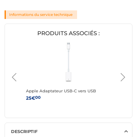
Informations du service technique
PRODUITS ASSOCIÉS :
0W (2
Apple Adaptateur USB-C vers USB
Apple A
numéri
00
25€
95
78€
DESCRIPTIF