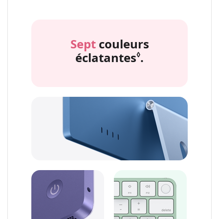
Sept
couleurs
éclatantes
.
Renvoi aux m
◊