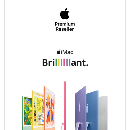
Bri
l
l
l
l
l
l
ant.