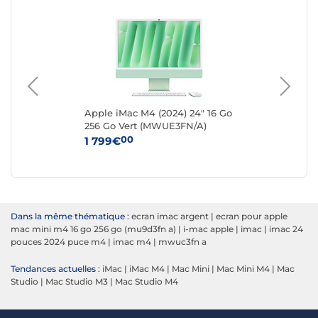
 Go
Apple iMac M4 (2024) 24" 16 Go
App
256 Go Vert (MWUE3FN/A)
51
00
1 799€
2 
Dans la même thématique :
ecran imac argent
|
ecran pour apple
mac mini m4 16 go 256 go (mu9d3fn a)
|
i-mac apple
|
imac
|
imac 24
pouces 2024 puce m4
|
imac m4
|
mwuc3fn a
Tendances actuelles :
iMac
|
iMac M4
|
Mac Mini
|
Mac Mini M4
|
Mac
Studio
|
Mac Studio M3
|
Mac Studio M4