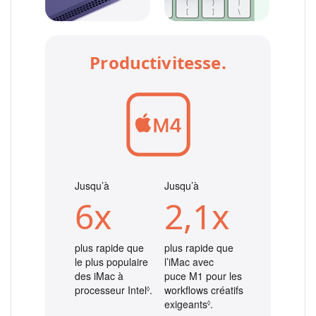
Productivitesse.
Jusqu’à
Jusqu’à
6x
2,1x
plus rapide que
plus rapide que
le plus populaire
l’iMac avec
des iMac à
puce M1 pour les
processeur Intel
Renvoi aux mentions légales
.
workflows créatifs
◊
exigeants
Renvoi aux mentions lé
.
◊