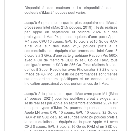
Disponibilité des couleurs :
La disponibilité des
couleurs d’iMac 24 pouces peut varier.
Jusqu’à 6x plus rapide que le plus populaire des iMac à
processeur Intel (iMac 21,5 pouces, 2019) :
Tests réalisés
par Apple en septembre et octobre 2024 sur des
prototypes d’iMac 24 pouces équipés d’une puce Apple
M4 avec CPU 10 cœurs, GPU 10 cœurs et 16 Go de RAM
ainsi que sur des iMac 21,5 pouces prêts à la
commercialisation équipés d’un processeur Intel Core i5
6 cœurs à 3 GHz, d’une carte graphique Radeon Pro 560X
avec 4 Go de mémoire GDDR5 et 8 Go de RAM, tous
configurés avec un SSD de 256 Go. Tests réalisés à l’aide
de l’outil Super Resolution avec Photomator 3.3.23 et une
image de 4,4 Mo. Les tests de performances sont menés
sur des ordinateurs spécifiques et ne donnent qu’une
indication approximative des performances de l’iMac.
Jusqu’à 2,1x plus rapide que l’iMac avec puce M1 (iMac
24 pouces, 2021) pour les workflows créatifs exigeants :
Tests réalisés par Apple en septembre et octobre 2024 sur
des prototypes d’iMac 24 pouces équipés de la puce
Apple M4 avec CPU 10 cœurs, GPU 10 cœurs, 32 Go de
RAM et un SSD de 2 To, et sur des iMac 24 pouces prêts à
la commerciali­sation équipés de la puce Apple M1 avec
CPU 8 cœurs, GPU 8 cœurs, 16 Go de RAM et un SSD de
2 To. Adobe Photoshop 2024 v25.11.0 testé à l’aide des