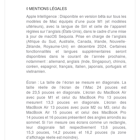
◊
MENTIONS LÉGALES
Apple Intelligence :
Disponible en version bêta sur tous les
modèles de Mac équipés d’une puce M1 (et modèles
ultérieurs), avec la langue de Siri et celle de l’appareil
réglées sur l’anglais (États‑Unis), dans le cadre d’une mise
à jour de macOS Sequoia. Prise en charge de l’anglais
(Afrique du Sud, Australie, Canada, Irlande, Nouvelle-
Zélande, Royaume-Uni) en décembre 2024. Certaines
fonctionnalités et langues supplé­mentaires seront
disponibles dans le courant de l’année prochaine,
notamment : allemand, anglais (Inde, Singapour), chinois,
coréen, espagnol, français, italien, japonais, portugais et
vietnamien.
Écran :
La taille de l’écran se mesure en diagonale. La
taille réelle de l’écran de l’iMac 24 pouces est
de 23,5 pouces en diagonale. L’écran du MacBook Air
avec puce M1 et celui du MacBook Pro 13 pouces
mesurent 13,3 pouces en diagonale. L’écran des
MacBook Air 13 pouces avec puce M2 ou M3, celui du
MacBook Air 15 pouces et celui des MacBook Pro
14 pouces et 16 pouces présentent des angles arrondis au
sommet. Si l’on mesure ces écrans comme un rectangle,
leur diagonale fait respectivement 13,6 pouces,
15,3 pouces, 14,2 pouces et 16,2 pouces (la zone
d’affichage réelle est moindre).