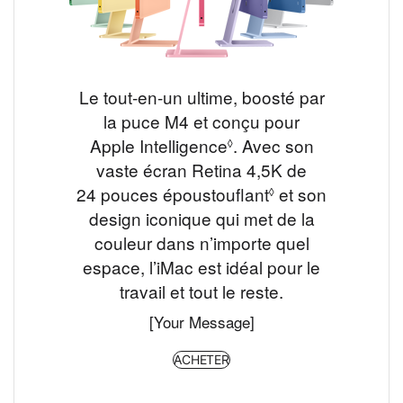
Le tout‑en‑un ultime, boosté par
la puce M4 et conçu pour
Apple Intelligence
.
Renvoi aux mentions 
Avec son
◊
vaste écran Retina 4,5K de
24 pouces époustouflant
Renvoi aux ment
et son
◊
design iconique qui met de la
couleur dans n’importe quel
espace, l’iMac est idéal pour le
travail et tout le reste.
[Your Message]
ACHETER