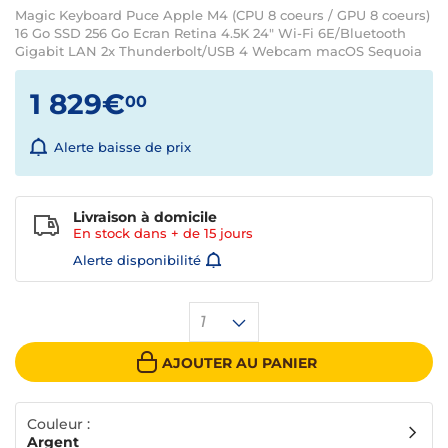
Magic Keyboard Puce Apple M4 (CPU 8 coeurs / GPU 8 coeurs)
16 Go SSD 256 Go Ecran Retina 4.5K 24" Wi-Fi 6E/Bluetooth
Gigabit LAN 2x Thunderbolt/USB 4 Webcam macOS Sequoia
1 829€
00
Alerte baisse de prix
Livraison à domicile
En stock dans + de
15 jours
Alerte disponibilité
1
AJOUTER AU PANIER
Couleur :
Argent