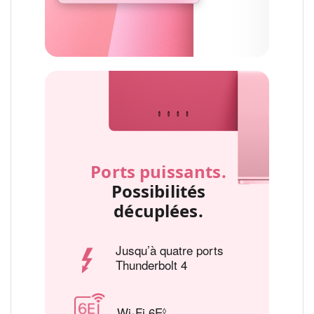
Ports puissants.
Possibilités
décuplées.
Jusqu’à quatre ports
Thunderbolt 4
Wi-Fi 6E
Renvoi aux mentions légale
◊