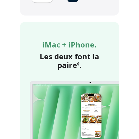
iMac + iPhone.
Les deux font la
paire
Renvoi aux men
.
◊