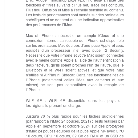
fonctions et filtres suivants : Plus net, Tracé des contours,
Plus flou, Diffusion et Mise à l’échelle sensible au contenu.
Les tests de performances sont menés sur des ordinateurs
spécifiques et ne donnent qu’une indication approximative
des performances de l’iMac.
Mac et iPhone :
nécessite un compte iCloud et une
connexion internet. La recopie de l’iPhone est disponible
sur les ordinateurs Mac équipés d’une puce Apple et ceux
équipés d’un processeur Intel avec puce T2 Security.
Nécessite que votre iPhone et votre Mac soient connectés
avec le même compte Apple à l’aide de l’authentification à
deux facteurs, qu’ils soient proches l’un de l’autre, que le
Bluetooth et le Wi-Fi soient activés, et que votre Mac
n’utilise ni AirPlay ni Sidecar. Certaines fonctionnalités de
l’iPhone (notamment celles liées aux caméras et aux
micros) ne sont pas compatibles avec la recopie de
l’iPhone.
Wi‑Fi 6E :
Wi-Fi 6E disponible dans les pays et
les régions le prenant en charge.
Jusqu’à 70 % plus rapide pour les tâches quotidiennes
(par rapport à l’iMac 24 pouces, 2021) :
Tests réalisés par
Apple en septembre et octobre 2024 sur des prototypes
d’iMac 24 pouces équipés de la puce Apple M4 avec CPU
10 cœurs, GPU 10 cœurs, 32 Go de RAM et un SSD de