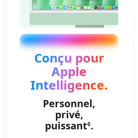
Conçu pour
Apple
Intelligence.
Personnel,
privé,
puissant
Renvoi au
.
◊