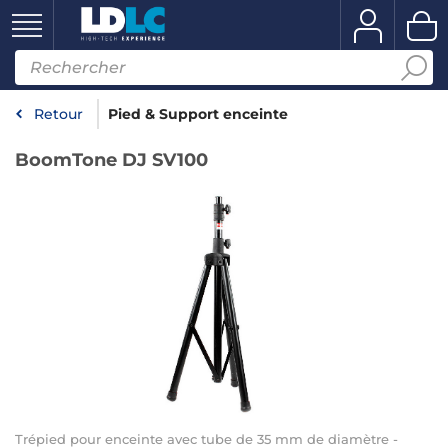
Retour
Pied & Support enceinte
BoomTone DJ SV100
Trépied pour enceinte avec tube de 35 mm de diamètre -