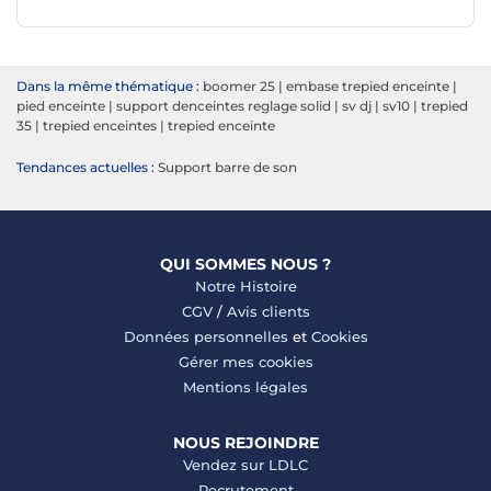
Dans la même thématique :
boomer 25
|
embase trepied enceinte
|
pied enceinte
|
support denceintes reglage solid
|
sv dj
|
sv10
|
trepied
35
|
trepied enceintes
|
trepied enceinte
Tendances actuelles :
Support barre de son
QUI SOMMES NOUS ?
Notre Histoire
CGV
/
Avis clients
Données personnelles
et
Cookies
Gérer mes cookies
Mentions légales
NOUS REJOINDRE
Vendez sur LDLC
Recrutement