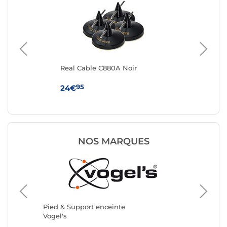
ir
Real Cable C880A Noir
Tri
95
24€
27
NOS MARQUES
Pied & 
Kef
Pied & Support enceinte
Vogel's