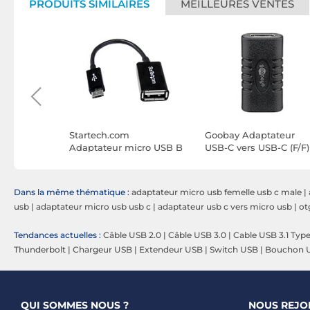
PRODUITS SIMILAIRES
MEILLEURES VENTES
USB-C vers
Startech.com
Goobay Adaptateur
r) - 1 m
Adaptateur micro USB B
USB-C vers USB-C (F/F)
mâle / USB 2.0 Host
OTG femelle - Noir
Dans la même thématique :
adaptateur micro usb femelle usb c male
|
usb
|
adaptateur micro usb usb c
|
adaptateur usb c vers micro usb
|
ot
Tendances actuelles :
Câble USB 2.0
|
Câble USB 3.0
|
Cable USB 3.1 Typ
Thunderbolt
|
Chargeur USB
|
Extendeur USB
|
Switch USB
|
Bouchon 
QUI SOMMES NOUS ?
NOUS REJO