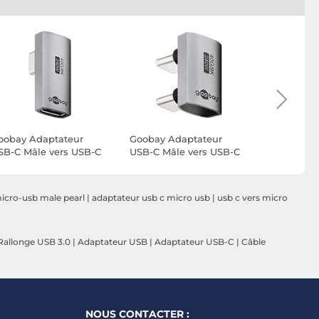
oobay Adaptateur
Goobay Adaptateur
Goobay Ad
SB-C Mâle vers USB-C
USB-C Mâle vers USB-C
USB-C Mâl
melle Vertical à 90° et
Mâle en U à 180°
Femelle
tatif
micro-usb male pearl
|
adaptateur usb c micro usb
|
usb c vers micro
Rallonge USB 3.0
|
Adaptateur USB
|
Adaptateur USB-C
|
Câble
NOUS CONTACTER :