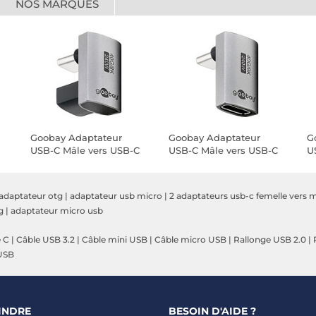
NOS MARQUES
Goobay Adaptateur
Goobay Adaptateur
G
USB-C Mâle vers USB-C
USB-C Mâle vers USB-C
U
Femelle en U à 180°
Femelle coudé à 90°,
Fe
Long
Ro
adaptateur otg
|
adaptateur usb micro
|
2 adaptateurs usb-c femelle vers 
g
|
adaptateur micro usb
e C
|
Câble USB 3.2
|
Câble mini USB
|
Câble micro USB
|
Rallonge USB 2.0
|
USB
INDRE
BESOIN D'AIDE ?