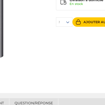
Livraison à domicile
En
stock
AJOUTER AU
1
NT
QUESTION/RÉPONSE