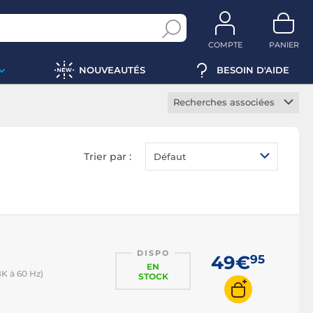
COMPTE
PANIER
NOUVEAUTÉS
BESOIN D'AIDE
Recherches associées
Câble USB 2.0
Câble USB 3.0
Trier par :
Défaut
Cable USB 3.1 Type C
Câble USB 3.2
Câble mini USB
Câble micro USB
DISPO
Rallonge USB 2.0
49€
95
EN
K à 60 Hz)
Rallonge USB 3.0
STOCK
Adaptateur USB