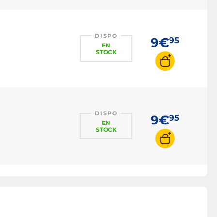
Adaptateur USB-C
Câble Thunderbolt
Chargeur USB
DISPO
9€
95
EN
Extendeur USB
STOCK
Switch USB
Bouchon USB
DISPO
9€
95
EN
STOCK