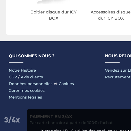
Boîtier disque dur ICY
Accessoires disque
BOX
dur ICY BOX
QUI SOMMES NOUS ?
NOUS REJO
Notre Histoire
Vendez sur 
CGV
/
Avis clients
Recrutement
Données personnelles
et
Cookies
Gérer mes cookies
Mentions légales
PAIEMENT EN 3/4X
Par carte bancaire à partir de 100€ d'achat.