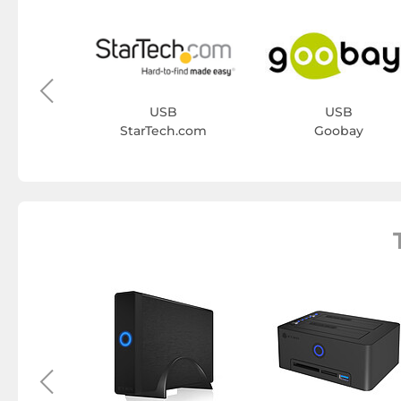
B
ink
USB
USB
StarTech.com
Goobay
s divers
CY BOX