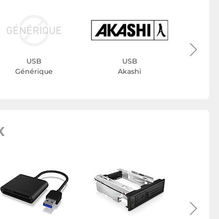
D
USB
USB
Générique
Akashi
X