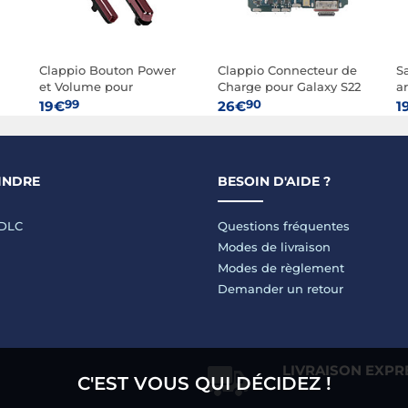
Clappio Bouton Power
Clappio Connecteur de
S
et Volume pour
Charge pour Galaxy S22
ar
Samsung Galaxy S22
Ultra Micro et Lecteur
S
99
90
19€
26€
1
Ultra
carte SIM
T
INDRE
BESOIN D'AIDE ?
LDLC
Questions fréquentes
Modes de livraison
Modes de règlement
Demander un retour
LIVRAISON EXPR
C'EST VOUS QUI DÉCIDEZ !