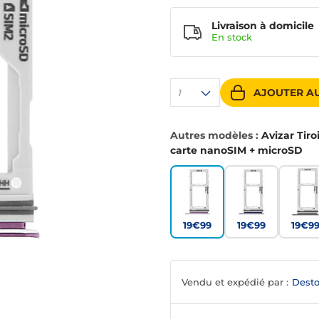
Livraison à domicile
En
stock
AJOUTER AU
1
Autres modèles :
Avizar Tir
carte nanoSIM + microSD
19€99
19€99
19€9
Vendu et expédié par :
Desto