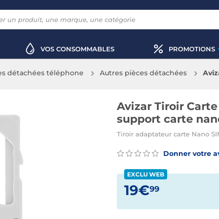
VOS CONSOMMABLES
PROMOTIONS
es détachées téléphone
Autres pièces détachées
Aviz
supp
Avizar Tiroir Car
support carte na
Tiroir adaptateur carte Nano S
Donner votre a
EXCLU WEB
19€
99