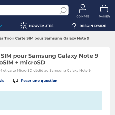
COMPTE
PANIER
NOUVEAUTÉS
BESOIN D'AIDE
ar Tiroir Carte SIM pour Samsung Galaxy Note 9
ort carte nanoSIM + microSD
te SIM pour Samsung Galaxy Note 9
noSIM + microSD
IM et carte Micro-SD dédié au Samsung Galaxy Note 9.
vis
Poser une question