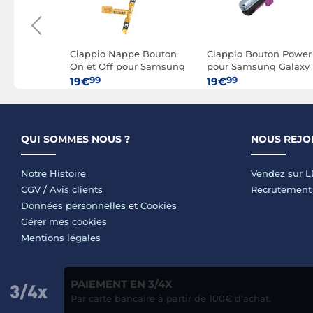
n Home
Clappio Nappe Bouton
Clappio Bouton Power
 Galaxy
On et Off pour Samsung
pour Samsung Galaxy
ncipal +
Galaxy Note 10 Power et
S10 et S10 Plus
99
99
19€
19€
nexion
Volume
QUI SOMMES NOUS ?
NOUS REJO
Notre Histoire
Vendez sur 
CGV
/
Avis clients
Recrutement
Données personnelles
et
Cookies
Gérer mes cookies
Mentions légales
PAIEMENT EN 3/4X
Par carte bancaire à partir de 100€ d'achat.