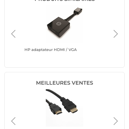
âle /
HP adaptateur HDMI / VGA
Adaptat
mm fem
MEILLEURES VENTES