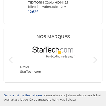
0
TEXTORM Câble HDMI 2.1
TE
blindé - Mâle/Mâle - 2 M
bli
95
12€
7€
NOS MARQUES
HDMI
NEDIS
HDMI
StarTech.com
Dans la même thématique :
akasa adaptate
|
akasa adaptateur hdmi
vga
|
akasa lot de 10x adaptateurs hdmi vga
|
akasa