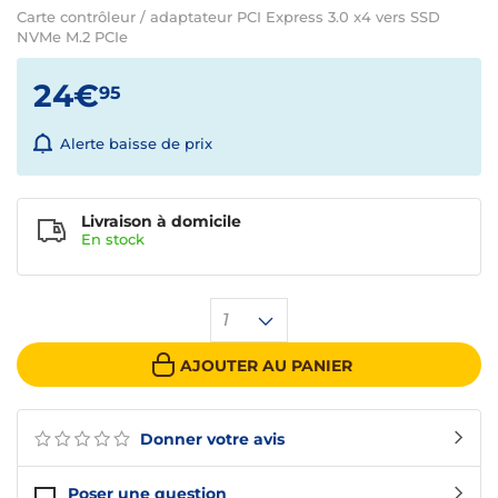
Carte contrôleur / adaptateur PCI Express 3.0 x4 vers SSD
NVMe M.2 PCIe
24€
95
Alerte baisse de prix
Livraison à domicile
En
stock
1
AJOUTER AU PANIER
Donner votre avis
Poser une question