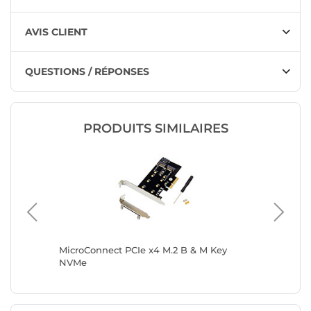
AVIS CLIENT
QUESTIONS / RÉPONSES
PRODUITS SIMILAIRES
Card
MicroConnect PCIe x4 M.2 B & M Key
DeLock 
NVMe
M.2 key