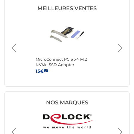
MEILLEURES VENTES
clé
MicroConnect PCIe x4 M.2
Sta
NVMe SSD Adapter
PCI
av
95
15€
39
NOS MARQUES
Carte co