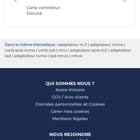
StarTec
Carte contrôleur
DeLock
Dans la même thématique :
adaptateur m.2
|
adaptateur nmve
|
carte pcie nvme
|
carte ssd
|
nmv
|
adaptateur pcie m2
|
adaptateur
ssd
|
adaptateur nvme
|
ssd nmve
|
nmve
QUI SOMMES NOUS ?
Notre Histoire
CGV
/
Avis clients
Données personnelles
et
Cookies
Gérer mes cookies
Mentions légales
NOUS REJOINDRE