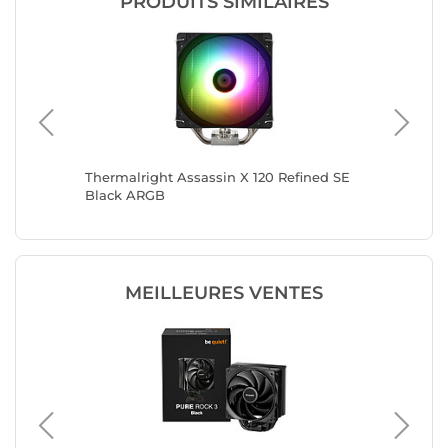
PRODUITS SIMILAIRES
140 SE
Thermalright Assassin X 120 Refined SE
Thermalr
Black ARGB
ARGB B
MEILLEURES VENTES