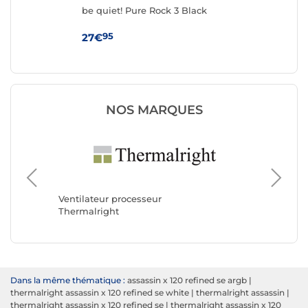
ck
be quiet! Pure Rock 3 Black
The
As
95
27€
49
NOS MARQUES
Ventilat
Noctua
Ventilateur processeur
Thermalright
Dans la même thématique :
assassin x 120 refined se argb
|
thermalright assassin x 120 refined se white
|
thermalright assassin
|
thermalright assassin x 120 refined se
|
thermalright assassin x 120