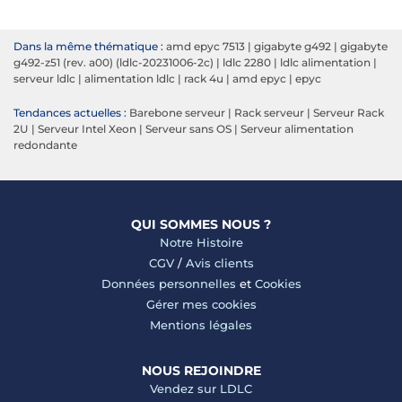
Dans la même thématique :
amd epyc 7513
|
gigabyte g492
|
gigabyte
g492-z51 (rev. a00) (ldlc-20231006-2c)
|
ldlc 2280
|
ldlc alimentation
|
serveur ldlc
|
alimentation ldlc
|
rack 4u
|
amd epyc
|
epyc
Tendances actuelles :
Barebone serveur
|
Rack serveur
|
Serveur Rack
2U
|
Serveur Intel Xeon
|
Serveur sans OS
|
Serveur alimentation
redondante
QUI SOMMES NOUS ?
Notre Histoire
CGV
/
Avis clients
Données personnelles
et
Cookies
Gérer mes cookies
Mentions légales
NOUS REJOINDRE
Vendez sur LDLC