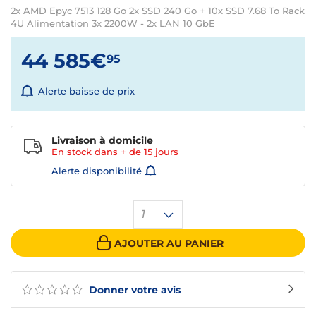
2x AMD Epyc 7513 128 Go 2x SSD 240 Go + 10x SSD 7.68 To Rack
4U Alimentation 3x 2200W - 2x LAN 10 GbE
44 585€
95
Alerte baisse de prix
Livraison à domicile
En stock dans + de
15 jours
Alerte disponibilité
1
AJOUTER AU PANIER
Donner votre avis