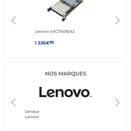
Lenovo 4XC7A08242
Le
Ser
Co
95
1 236€
97
NOS MARQUES
Serveur
LDLC
Serveur
Lenovo