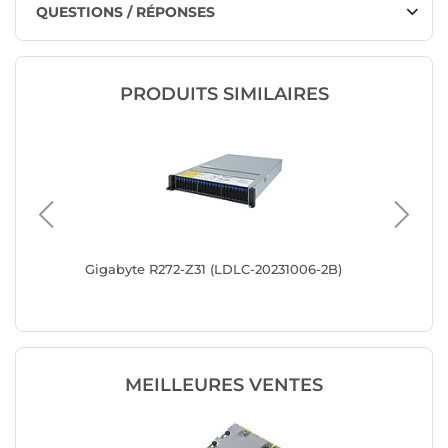
QUESTIONS / RÉPONSES
PRODUITS SIMILAIRES
/x8 PCIe
Gigabyte R272-Z31 (LDLC-20231006-2B)
Gigabyt
MEILLEURES VENTES