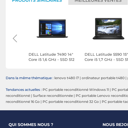
PRODUITS SIMILAIRES
MEILLEURES VENTES
Pad T480
DELL Latitude 7490 14"
DELL Latitude 5590 15"
)
Core i5 1,6 GHz - SSD 512
Core i5 1,7 GHz - SSD 5
Go - 32 Go AZERTY -
Go - 8 Go AZERTY -
Français
Français
Dans la même thématique :
lenovo t480 i7
|
ordinateur portable t480
|
Tendances actuelles :
PC portable reconditionné Windows 11
|
PC portab
reconditionné
|
Surface reconditionnée
|
PC portable Lenovo reconditi
reconditionné 16 Go
|
PC portable reconditionné 32 Go
|
PC portable tac
QUI SOMMES NOUS ?
NOUS REJO