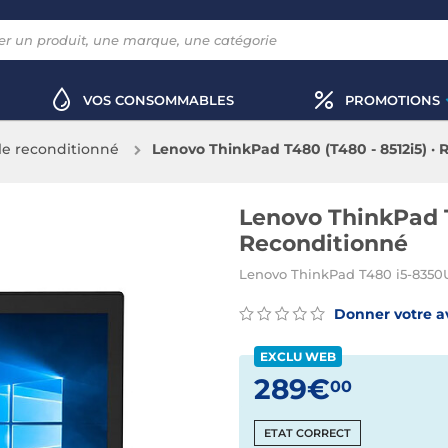
VOS CONSOMMABLES
PROMOTIONS
le reconditionné
Lenovo ThinkPad T480 (T480 - 8512i5) ·
Lenovo ThinkPad T
Reconditionné
Lenovo ThinkPad T480 i5-8350U
Donner votre a
EXCLU WEB
289€
00
ETAT CORRECT