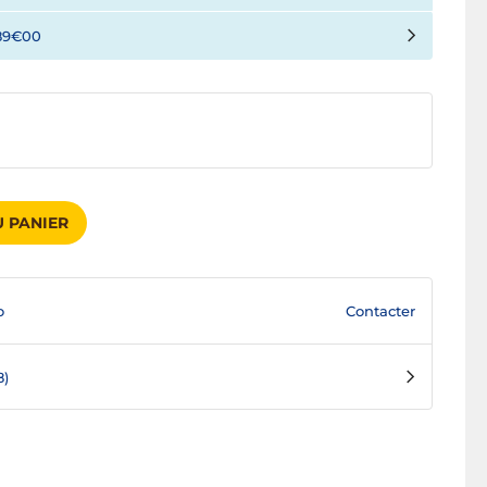
89€00
 PANIER
Contacter
o
8)