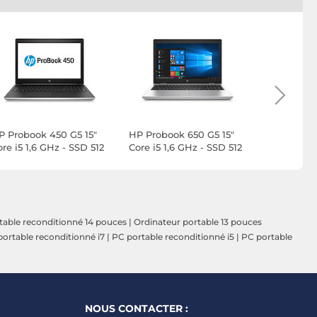
P Probook 450 G5 15"
HP Probook 650 G5 15"
HP Proboo
re i5 1,6 GHz - SSD 512
Core i5 1,6 GHz - SSD 512
Core i5 1,
o - 8 Go AZERTY -
Go - 32 Go AZERTY -
Go - 16 Go
rançais
Français
Français
table reconditionné 14 pouces
|
Ordinateur portable 13 pouces
ortable reconditionné i7
|
PC portable reconditionné i5
|
PC portable
NOUS CONTACTER :