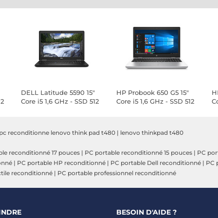
DELL Latitude 5590 15"
HP Probook 650 G5 15"
H
12
Core i5 1,6 GHz - SSD 512
Core i5 1,6 GHz - SSD 512
Co
Go - 32 Go AZERTY -
Go - 8 Go AZERTY -
G
Français
Français
F
pc reconditionne lenovo think pad t480
|
lenovo thinkpad t480
le reconditionné 17 pouces
|
PC portable reconditionné 15 pouces
|
PC por
onné
|
PC portable HP reconditionné
|
PC portable Dell reconditionné
|
PC p
tile reconditionné
|
PC portable professionnel reconditionné
INDRE
BESOIN D'AIDE ?