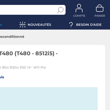
COMPTE
PANIER
NOUVEAUTÉS
BESOIN D'AIDE
 Reconditionné
480 (T480 - 8512i5) ·
 8Go 512Go SSD 14'' W11 Pro
vis