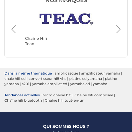
NOS MARQUES
Chaîne H
Muse
Chaîne Hifi
Teac
Dans la même thématique :
ampli casque
|
amplificateur yamaha
|
chaie hifi cd
|
convertisseur hi8 vhs
|
platine cd yamaha
|
platine
yamaha
|
s201
|
yamaha ampli et cd
|
yamaha cd
|
yamaha
Tendances actuelles :
Micro chaîne hifi
|
Chaîne hifi composée
|
Chaîne hifi bluetooth
|
Chaîne hifi tout-en-un
QUI SOMMES NOUS ?