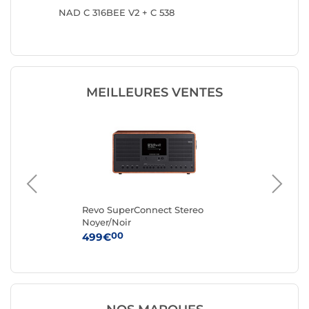
01
NAD C 316BEE V2 + C 538
Yamaha 
MEILLEURES VENTES
 +
Revo SuperConnect Stereo
Ad
Noyer/Noir
Noi
00
499€
69