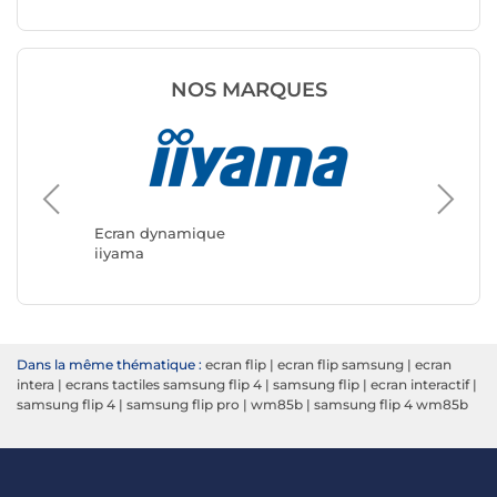
NOS MARQUES
Ecran dynamique
Ecran d
iiyama
Samsun
Dans la même thématique :
ecran flip
|
ecran flip samsung
|
ecran
intera
|
ecrans tactiles samsung flip 4
|
samsung flip
|
ecran interactif
|
samsung flip 4
|
samsung flip pro
|
wm85b
|
samsung flip 4 wm85b