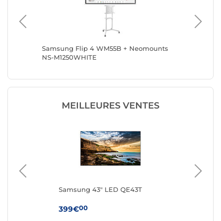
Samsung Flip 4 WM55B + Neomounts
Samsun
NS-M1250WHITE
FL50-51
MEILLEURES VENTES
Samsung 43" LED QE43T
Sa
00
399€
99