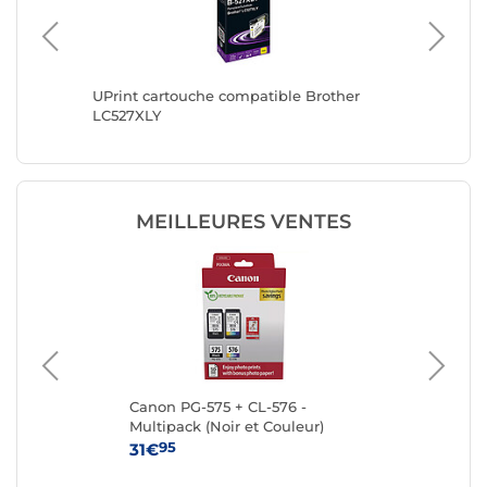
ther
UPrint cartouche compatible Brother
UPrint 
LC527XLY
Brother
MEILLEURES VENTES
Canon PG-575 + CL-576 -
Ca
Multipack (Noir et Couleur)
95
31€
15