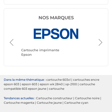
NOS MARQUES
Cartouc
Canon
Cartouche imprimante
Epson
Dans la même thématique :
cartouche 603xl
|
cartouches encre
epson 603
|
epson 603
|
epson wk 2840
|
xp-2100
|
cartouche
compatible 603 epson jaune
|
cartouche
Tendances actuelles :
Cartouche constructeur
|
Cartouche noire
|
Cartouche magenta
|
Cartouche jaune
|
Cartouche cyan