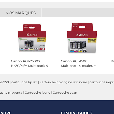
NOS MARQUES
Canon PGI-2500XL
Canon PGI-1500
B
BK/C/M/Y Multipack 4
Multipack 4 couleurs
couleurs
he 950
|
cartouche hp 951
|
cartouche hp origine 950 noire
|
cartouche impr
ouche magenta
|
Cartouche jaune
|
Cartouche cyan
INDRE
BESOIN D'AIDE ?