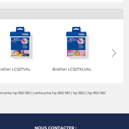
rother LC527VAL
Brother LC527XLVAL
Canon CLI
Multipack
imante hp 950 951
|
cartouche hp 950 951
|
hp 950
|
hp 950 951
NOUS CONTACTER :