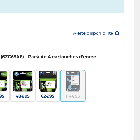
Alerte disponibilité
 (6ZC65AE) - Pack de 4 cartouches d'encre
95
48€95
62€95
114€95