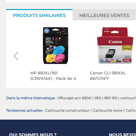
PRODUITS SIMILAIRES
MEILLEURES VENTES
4VAL
HP 950XL/951
Canon CLI-581XXL
n, Jaune,
(C3WK1AE) - Pack de 4
BK/C/M/Y
cartouches d'encre
Noir/Cyan/Magenta/Jaune
Dans la même thématique :
0ffucejet pro 8600
|
950
|
950 951
|
cartouc
Tendances actuelles :
Cartouche constructeur
|
Cartouche noire
|
Cart
QUI SOMMES NOUS ?
NOUS REJO