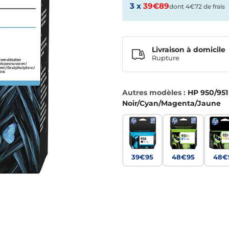
3 x
39€89
dont 4€72 de frais
Livraison à domicile
Rupture
Autres modèles :
HP 950/951
Noir/Cyan/Magenta/Jaune
39€95
48€95
48€