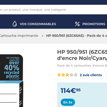
VOS CONSOMMABLES
PROMOTIONS
Cartouche imprimante
HP 950/951 (6ZC65AE) - Pack de 4
HP 950/951 (6ZC65
d'encre Noir/Cya
Pack de 4 cartouches d'encre 
2 avis clients
114€
95
En 3x