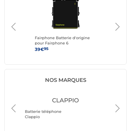
ei
Fairphone Batterie d'origine
Sam
a 2
pour Fairphone 6
pou
w
95
39€
49
NOS MARQUES
CLAPPIO
Batteri
Batterie téléphone
Samsun
Clappio