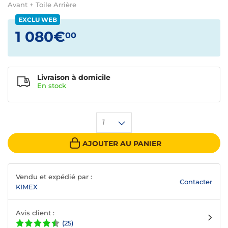
Avant + Toile Arrière
EXCLU WEB
1 080€
00
Livraison à domicile
En
stock
1
AJOUTER AU PANIER
Vendu et expédié par :
Contacter
KIMEX
Avis client :
(25)