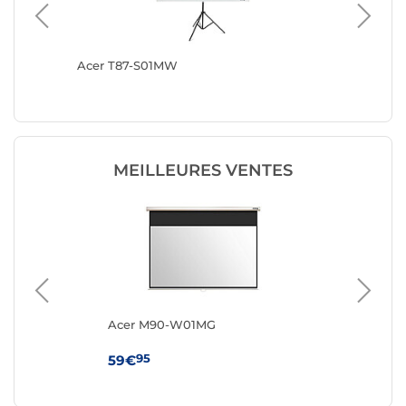
Acer T87-S01MW
Oray Cr
MEILLEURES VENTES
0 x
Acer M90-W01MG
Ac
95
59€
77