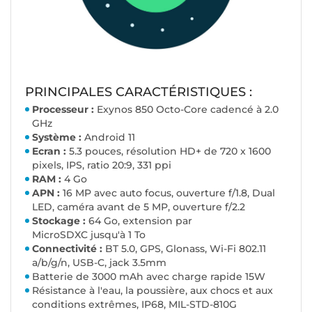
PRINCIPALES CARACTÉRISTIQUES :
Processeur :
Exynos 850 Octo-Core cadencé à 2.0
GHz
Système :
Android 11
Ecran :
5.3 pouces, résolution HD+ de 720 x 1600
pixels, IPS, ratio 20:9, 331 ppi
RAM :
4 Go
APN :
16 MP avec auto focus, ouverture f/1.8, Dual
LED, caméra avant de 5 MP, ouverture f/2.2
Stockage :
64 Go, extension par
MicroSDXC
jusqu'à 1 To
Connectivité :
BT 5.0, GPS, Glonass, Wi-Fi 802.11
a/b/g/n, USB-C, jack 3.5mm
Batterie de 3000 mAh avec charge rapide 15W
Résistance à l'eau, la poussière, aux chocs et aux
conditions extrêmes, IP68, MIL-STD-810G