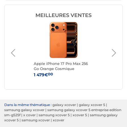
MEILLEURES VENTES
 (4
Apple iPhone 17 Pro Max 256
App
Go Orange Cosmique
Ar
00
1 479€
1 
Dans la même thématique :
galaxy xcover
|
galaxy xcover 5
|
samsung galaxy xcover
|
samsung galaxy xcover 5 entreprise edition
sm-g525f
|
x cover
|
samsung xcover 5
|
xcover 5
|
samsung galaxy
xcover 5
|
samsung xcover
|
xcover