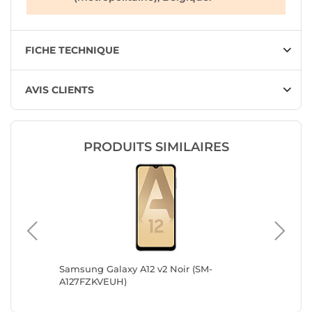
FICHE TECHNIQUE
AVIS CLIENTS
PRODUITS SIMILAIRES
 128 Go)
Samsung Galaxy A12 v2 Noir (SM-
Samsung
A127FZKVEUH)