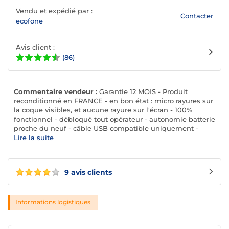
Vendu et expédié par :
Contacter
ecofone
Avis client :
(86)
Commentaire vendeur :
Garantie 12 MOIS - Produit
reconditionné en FRANCE - en bon état : micro rayures sur
la coque visibles, et aucune rayure sur l'écran - 100%
fonctionnel - débloqué tout opérateur - autonomie batterie
proche du neuf - câble USB compatible uniquement -
expédition immédiate - boite générique avec facture
Lire la suite
9 avis clients
Informations logistiques