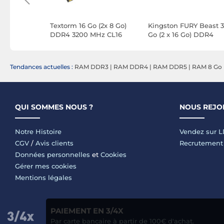
 Beast 128
Textorm 16 Go (2x 8 Go)
Kingston FURY Beast 3
) DDR4
DDR4 3200 MHz CL16
Go (2 x 16 Go) DDR4
6
3200 MHz CL16
Tendances actuelles :
RAM DDR3
|
RAM DDR4
|
RAM DDR5
|
RAM 8 Go
QUI SOMMES NOUS ?
NOUS REJO
Notre Histoire
Vendez sur 
CGV
/
Avis clients
Recrutement
Données personnelles
et
Cookies
Gérer mes cookies
Mentions légales
PAIEMENT EN 3/4X
Par carte bancaire à partir de 100€ d'achat.