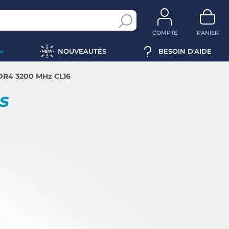
COMPTE
PANIER
NOUVEAUTÉS
BESOIN D'AIDE
DDR4 3200 MHz CL16
ps