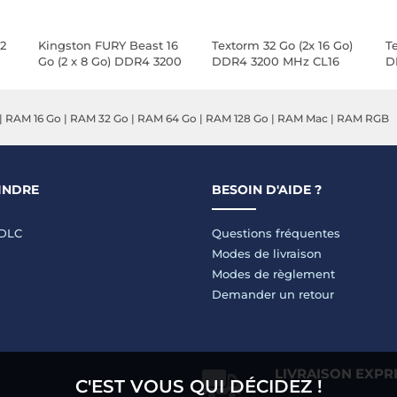
2
Kingston FURY Beast 16
Textorm 32 Go (2x 16 Go)
T
Go (2 x 8 Go) DDR4 3200
DDR4 3200 MHz CL16
D
MHz CL16
|
RAM 16 Go
|
RAM 32 Go
|
RAM 64 Go
|
RAM 128 Go
|
RAM Mac
|
RAM RGB
INDRE
BESOIN D'AIDE ?
LDLC
Questions fréquentes
Modes de livraison
Modes de règlement
Demander un retour
LIVRAISON EXPR
C'EST VOUS QUI DÉCIDEZ !