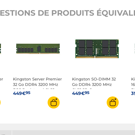
ESTIONS DE PRODUITS ÉQUIVALE
er
Kingston Server Premier
Kingston SO-DIMM 32
K
32 Go DDR4 3200 MHz
Go DDR4 3200 MHz
1
ECC Registered CL22
CL22 2Rx8
E
95
95
449€
449€
3
2Rx8
1