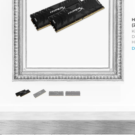
H
(
K
D
H
D