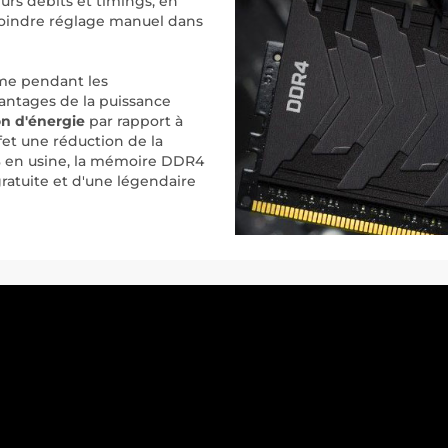
urs débits et timings, en
moindre réglage manuel dans
me pendant les
avantages de la puissance
n d'énergie
par rapport à
et une réduction de la
0% en usine, la mémoire DDR4
ratuite et d'une légendaire