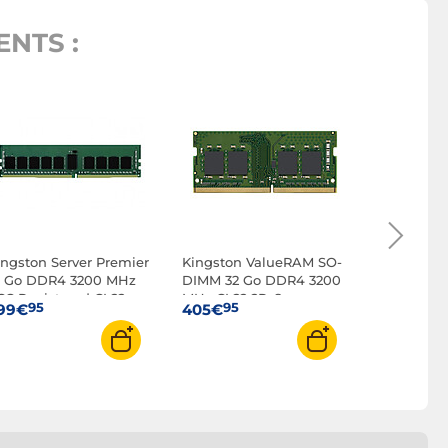
NTS :
Kingston 
RGB 32 Go 
DDR4 320
95
399€
ingston Server Premier
Kingston ValueRAM SO-
6 Go DDR4 3200 MHz
DIMM 32 Go DDR4 3200
CC Registered CL22
MHz CL22 2Rx8
95
95
99€
405€
Rx8