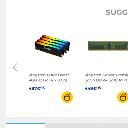
SUGG
(2x 16 Go)
Hz CL46
Kingston FURY Beast
Kingston Server Premi
RGB 32 Go (4 x 8 Go)
32 Go DDR4 3200 MHz
DDR4 3200 MHz CL16
ECC Registered CL22
95
95
487€
449€
(KF432C16BB2AK4/32)
2Rx8