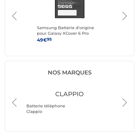
Samsung Batterie d'origine
Cla
pour Galaxy XCover 6 Pro
pou
32
95
49€
41
NOS MARQUES
CLAPPIO
Batteri
Batterie téléphone
Samsun
Clappio